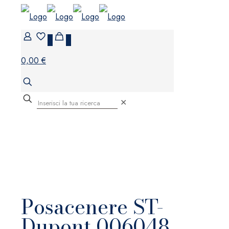
0
0
0,00 €
✕
Posacenere ST-
Dupont 006048