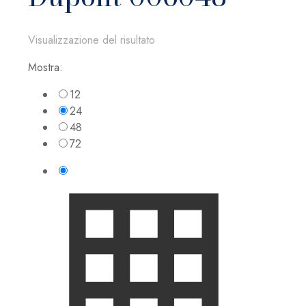
Visualizzazione del risultato
Mostra:
12
24
48
72