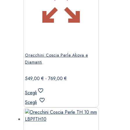
Orecchini Coscia Perle Akoya e
Diamanti
Fascia
549,00
€
-
769,00
€
di
prezzo:
Scegli
da
Questo
Scegli
549,00 €
prodotto
a
ha
769,00 €
più
varianti.