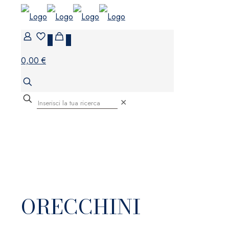
0
0
0,00 €
✕
ORECCHINI