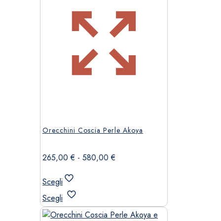
Orecchini Coscia Perle Akoya
Fascia
265,00
€
-
580,00
€
di
prezzo:
Scegli
da
Questo
Scegli
265,00 €
prodotto
a
ha