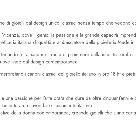
 di gioielli dal design unico, classici senza tempo che vedono co
 di Vicenza, dove il genio, la passione e la grande capacità imprend
ficeria italiana di qualità e ambasciatore della gioielleria Made in
uando a tramandare il ruolo di promotore della maestria orafa ital
i nuove linee dal design contemporaneo.
erpretano i canoni classici del gioiello italiano in oro 18 kt e piet
 una passione per l’arte orafa che dura da oltre cinquant’anni e 
tamente a un savoir-faire tipicamente italiano.
pettative della donna contemporanea, creando gioielli che siano cer