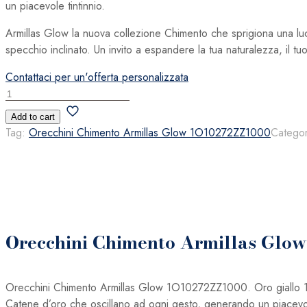
un piacevole tintinnio.
Armillas Glow la nuova collezione Chimento che sprigiona una luce
specchio inclinato. Un invito a espandere la tua naturalezza, il tu
Contattaci per un'offerta personalizzata
Orecchini
Chimento
Add to cart
Armillas
Tag:
Orecchini Chimento Armillas Glow 1O10272ZZ1000
Catego
Glow
1O10272ZZ1000
quantità
Orecchini Chimento Armillas Gl
Orecchini Chimento Armillas Glow 1O10272ZZ1000. Oro giallo 18 k.
Catene d’oro che oscillano ad ogni gesto, generando un piacevole