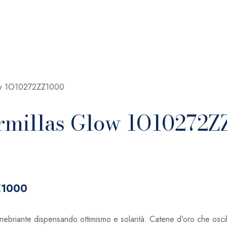
low 1O10272ZZ1000
rmillas Glow 1O10272Z
ZZ1000
a inebriante dispensando ottimismo e solarità. Catene d’oro che os