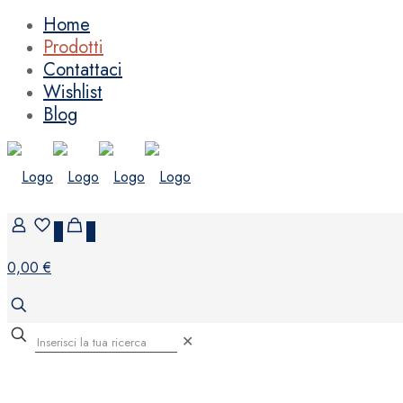
Home
Prodotti
Contattaci
Wishlist
Blog
0
0
0,00 €
✕