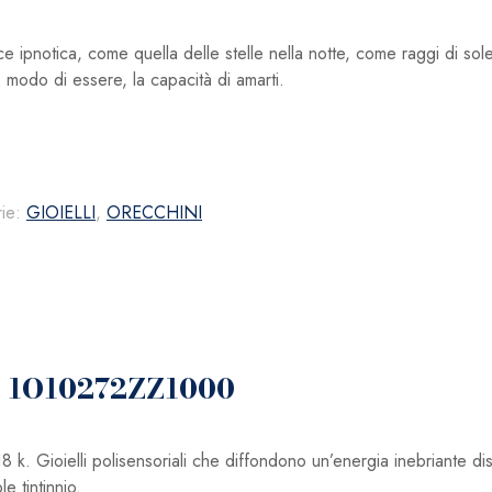
 ipnotica, come quella delle stelle nella notte, come raggi di sole
o modo di essere, la capacità di amarti.
rie:
GIOIELLI
,
ORECCHINI
ow 1O10272ZZ1000
 Gioielli polisensoriali che diffondono un’energia inebriante dis
 tintinnio.