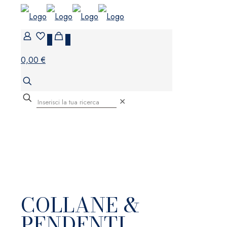
0
0
0,00 €
✕
COLLANE &
PENDENTI