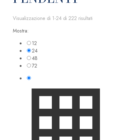
Visualizzazione di 1-24 di 222 risultati
Mostra:
12
24
48
72