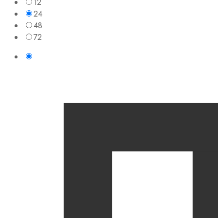
12
24
48
72