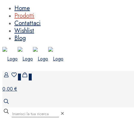
Home
Prodotti
Contattaci
Wishlist
Blog
0
0
0,00 €
✕