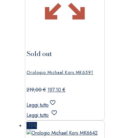
Sold out
Orologio Michael Kors MK6591
Il
Il
219,00
€
197,10
€
prezzo
prezzo
originale
attuale
Leggi tutto
era:
è:
Leggi tutto
219,00 €.
197,10 €.
-15%