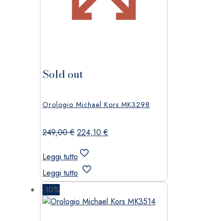
Sold out
Orologio Michael Kors MK3298
Il
Il
249,00
€
224,10
€
prezzo
prezzo
originale
attuale
Leggi tutto
era:
è:
Leggi tutto
249,00 €.
224,10 €.
-10%