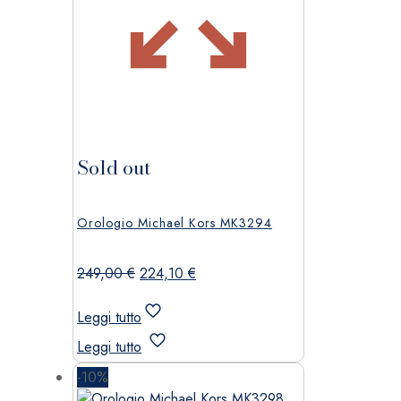
Sold out
Orologio Michael Kors MK3294
Il
Il
249,00
€
224,10
€
prezzo
prezzo
originale
attuale
Leggi tutto
era:
è:
Leggi tutto
249,00 €.
224,10 €.
-10%