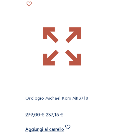
Orologio Michael Kors MK3718
Il
Il
279,00
€
237,15
€
prezzo
prezzo
originale
attuale
Aggiungi al carrello