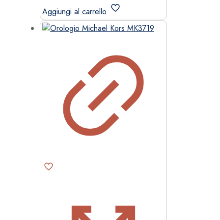
era:
è:
Aggiungi al carrello
279,00 €.
237,15 €.