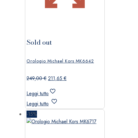
Sold out
Orologio Michael Kors MK6642
Il
Il
249,00
€
211,65
€
prezzo
prezzo
originale
attuale
Leggi tutto
era:
è:
Leggi tutto
249,00 €.
211,65 €.
-15%