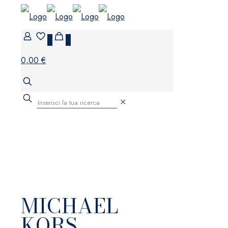
0
0
0,00 €
✕
MICHAEL
KORS