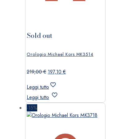
Sold out
Orologio Michael Kors MK3514
Il
Il
219,00
€
197,10
€
prezzo
prezzo
originale
attuale
Leggi tutto
era:
è:
Leggi tutto
219,00 €.
197,10 €.
-15%