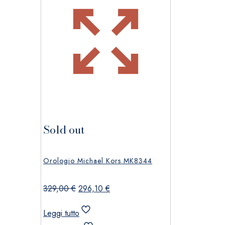
Sold out
Orologio Michael Kors MK8344
Il
Il
329,00
€
296,10
€
prezzo
prezzo
originale
attuale
Leggi tutto
era:
è: