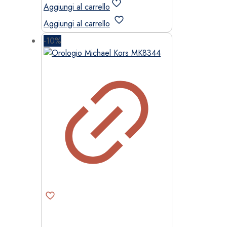
originale
attuale
Aggiungi al carrello
era:
è:
Aggiungi al carrello
279,00 €.
237,15 €.
-10%