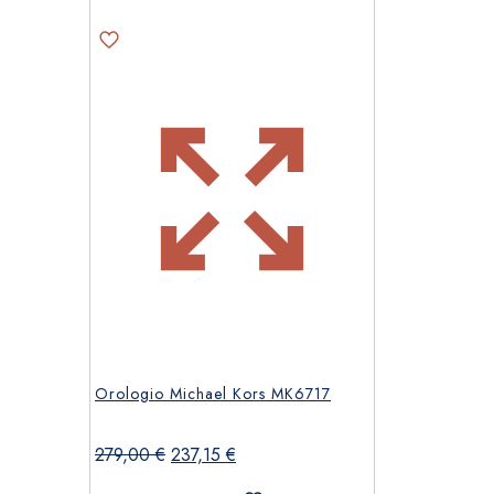
Orologio Michael Kors MK6717
Il
Il
279,00
€
237,15
€
prezzo
prezzo