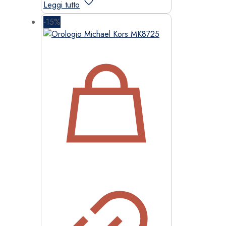
Leggi tutto
329,00 €.
296,10 €.
-15%