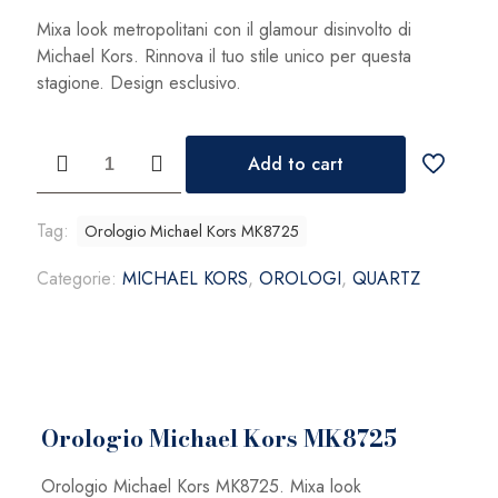
era:
è:
Mixa look metropolitani con il glamour disinvolto di
329,00 €.
279,65 €.
Michael Kors. Rinnova il tuo stile unico per questa
stagione. Design esclusivo.
Orologio
Add to cart
Michael
Kors
MK8725
Tag:
Orologio Michael Kors MK8725
quantità
Categorie:
MICHAEL KORS
,
OROLOGI
,
QUARTZ
Orologio Michael Kors MK8725
Orologio Michael Kors MK8725. Mixa look