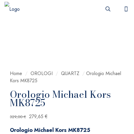
Home
/
OROLOGI
/
QUARTZ
/
Orologio Michael
Kors MK8725
Orologio Michael Kors
MK8725
Il
Il
279,65
€
329,00
€
prezzo
prezzo
Orologio Michael Kors MK8725
originale
attuale