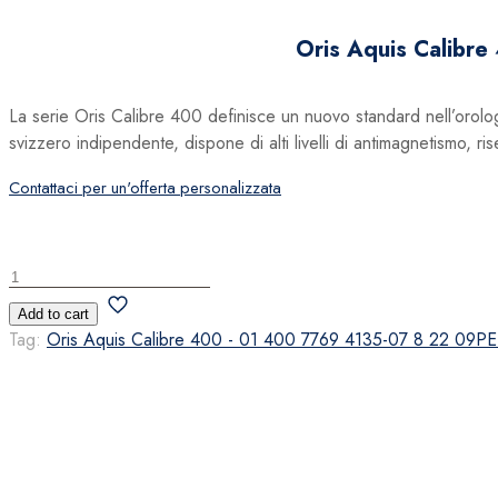
Oris Aquis Calibr
La serie Oris Calibre 400 definisce un nuovo standard nell’orolo
svizzero indipendente, dispone di alti livelli di antimagnetismo, ris
Contattaci per un'offerta personalizzata
Oris
Aquis
Add to cart
Calibre
Tag:
Oris Aquis Calibre 400 - 01 400 7769 4135-07 8 22 09P
400
-
01
400
7769
4135-