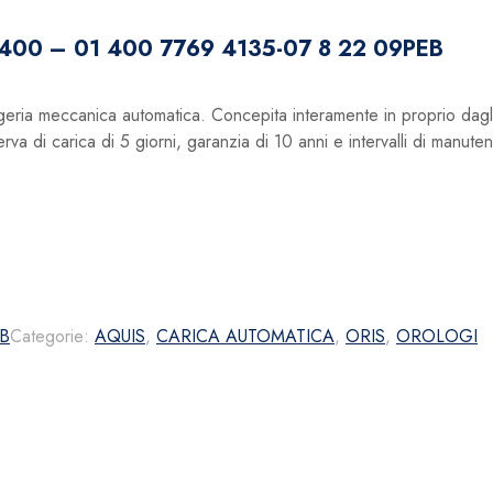
e 400 – 01 400 7769 4135-07 8 22 09PEB
geria meccanica automatica. Concepita interamente in proprio dagl
erva di carica di 5 giorni, garanzia di 10 anni e intervalli di manuten
EB
Categorie:
AQUIS
,
CARICA AUTOMATICA
,
ORIS
,
OROLOGI