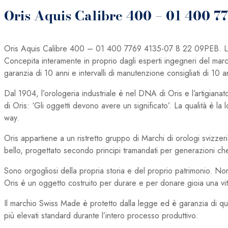
Oris Aquis Calibre 400 – 01 400 7
Oris Aquis Calibre 400 – 01 400 7769 4135-07 8 22 09PEB. La s
Concepita interamente in proprio dagli esperti ingegneri del marchi
garanzia di 10 anni e intervalli di manutenzione consigliati di 10 a
Dal 1904, l’orologeria industriale è nel DNA di Oris e l’artigiana
di Oris: ‘Gli oggetti devono avere un significato’. La qualità è l
way.
Oris appartiene a un ristretto gruppo di Marchi di orologi svizz
bello, progettato secondo principi tramandati per generazioni che
Sono orgogliosi della propria storia e del proprio patrimonio. N
Oris è un oggetto costruito per durare e per donare gioia una vit
Il marchio Swiss Made è protetto dalla legge ed è garanzia di qual
più elevati standard durante l’intero processo produttivo.