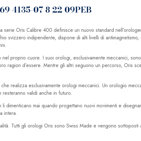
769 4135-07 8 22 09PEB
erie Oris Calibre 400 definisce un nuovo standard nell’orologer
o svizzero indipendente, dispone di alti livelli di antimagnetismo, r
nni.
to nel proprio cuore. I suoi orologi, esclusivamente meccanici, sono
a loro ragion d’essere. Mentre gli altri seguono un percorso, Oris sc
eri che realizza esclusivamente orologi meccanici. Un orologio mec
 resteranno validi anche in futuro.
on li dimenticano mai quando progettano nuovi movimenti e disegna
a intera.
ità. Tutti gli orologi Oris sono Swiss Made e vengono sottoposti a 