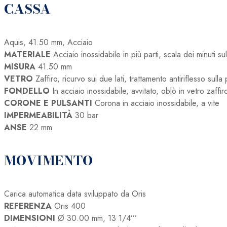
CASSA
07
8
22
Aquis, 41.50 mm, Acciaio
09PEB
MATERIALE
Acciaio inossidabile in più parti, scala dei minuti su
quantità
MISURA
41.50 mm
VETRO
Zaffiro, ricurvo sui due lati, trattamento antiriflesso sulla
FONDELLO
In acciaio inossidabile, avvitato, oblò in vetro zaffir
CORONE E PULSANTI
Corona in acciaio inossidabile, a vite
IMPERMEABILITÀ
30 bar
ANSE
22 mm
MOVIMENTO
Carica automatica data sviluppato da Oris
REFERENZA
Oris 400
DIMENSIONI
Ø 30.00 mm, 13 1/4’’’