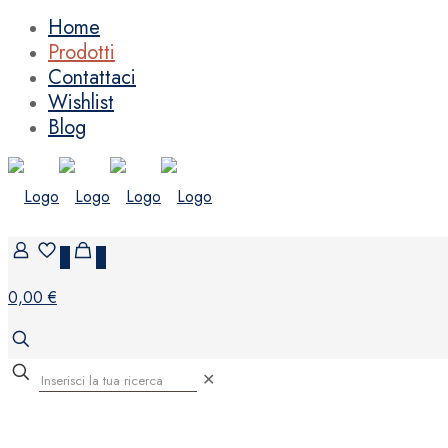
Home
Prodotti
Contattaci
Wishlist
Blog
0
0
0,00 €
✕