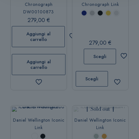
Chronograph
Chronograph Link
DW00100873
279,00
€
Aggiungi al
carrello
279,00
€
Scegli
Aggiungi al
carrello
Questo
prodotto
Scegli
ha
più
varianti.
Le
Sold out
opzioni
Daniel Wellington Iconic
Daniel Wellington Iconic
possono
Link
Link
essere
scelte