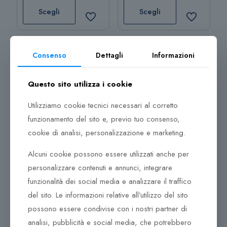
129,00 €
prodotto
prodotto
Scegli
Scegli
a
ha
ha
169,00 €
più
più
varianti.
varianti.
Consenso
Dettagli
Informazioni
Le
Le
opzioni
opzioni
Daniel Wellington Classic
Daniel Wellington Classic
possono
possono
Questo sito utilizza i cookie
St Maves
Unitone
essere
essere
Utilizziamo cookie tecnici necessari al corretto
scelte
scelte
nella
nella
funzionamento del sito e, previo tuo consenso,
169,00
€
199,00
€
pagina
pagina
cookie di analisi, personalizzazione e marketing.
del
del
Scegli
Scegli
Alcuni cookie possono essere utilizzati anche per
prodotto
prodotto
Questo
Questo
personalizzare contenuti e annunci, integrare
prodotto
prodotto
Scegli
Scegli
funzionalità dei social media e analizzare il traffico
ha
ha
del sito. Le informazioni relative all’utilizzo del sito
più
più
possono essere condivise con i nostri partner di
varianti.
varianti.
analisi, pubblicità e social media, che potrebbero
Le
Le