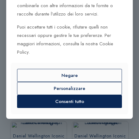
Sold out
combinarle con altre informazioni da te fornite o
opzioni
opzioni
Daniel Wellington
Daniel Wellington
raccolte durante l’utilizzo dei loro servizi.
possono
possono
Crystalline Bezel
Emerald DW00100480
essere
essere
Puoi accettare tutti i cookie, rifiutare quelli non
DW00100823
scelte
scelte
necessari oppure gestire le tue preferenze. Per
269,00
€
nella
nella
maggiori informazioni, consulta la nostra Cookie
pagina
pagina
179,00
€
Aggiungi al
del
del
Policy.
carrello
prodotto
prodotto
Leggi tutto
Negare
Aggiungi al
carrello
Leggi tutto
Personalizzare
Consenti tutto
Daniel Wellington Iconic
Daniel Wellington Iconic