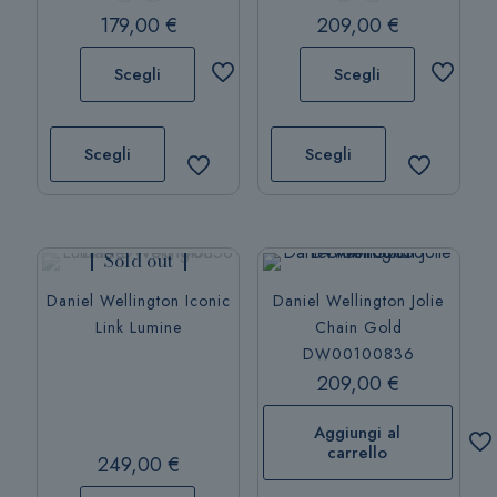
nella
179,00
€
209,00
€
pagina
del
Scegli
Scegli
prodotto
Questo
Questo
prodotto
prodotto
Scegli
Scegli
ha
ha
più
più
varianti.
varianti.
Le
Le
Sold out
opzioni
opzioni
Daniel Wellington Iconic
Daniel Wellington Jolie
possono
possono
Link Lumine
Chain Gold
essere
essere
DW00100836
scelte
scelte
209,00
€
nella
nella
pagina
pagina
Aggiungi al
del
del
carrello
249,00
€
prodotto
prodotto