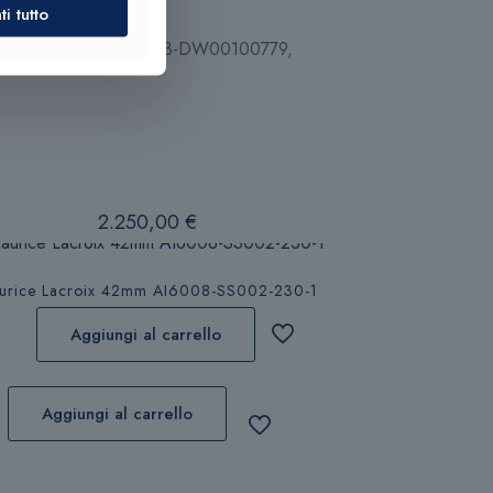
i tutto
DW00100777-DW00100778-DW00100779,
2.250,00
€
urice Lacroix 42mm AI6008-SS002-230-1
Aggiungi al carrello
Aggiungi al carrello