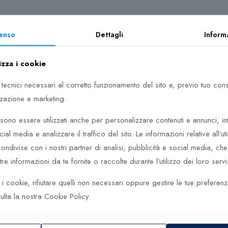
enso
Dettagli
Inform
i colori
izza i cookie
ersi colori
 tecnici necessari al corretto funzionamento del sito e, previo tuo co
zzazione e marketing.
a uomo per trovare il modello perfetto per te. Nella gamma Daniel
ono essere utilizzati anche per personalizzare contenuti e annunci, in
endentemente dal gusto e dalle esigenze, potrai scegliere un orolo
cial media e analizzare il traffico del sito. Le informazioni relative all’uti
uadrato, automatici o orologi con cinturino in pelle.
ndivise con i nostri partner di analisi, pubblicità e social media, c
e informazioni da te fornite o raccolte durante l’utilizzo dei loro serviz
li per il quadrante e trova gli orologi tondi, quadrati o rettangolari 
 tra le altre cose, orologi da donna eleganti o un orologio da uomo s
ti i cookie, rifiutare quelli non necessari oppure gestire le tue preferen
li delle collezioni Classic, Petite e Iconic hanno quadranti grandi o
ulta la nostra Cookie Policy.
un accessorio pratico per tutti i giorni. Gli orologi sono anche divent
i aiuta ad esprimere la tua personalità e il tuo stile. Lascia che