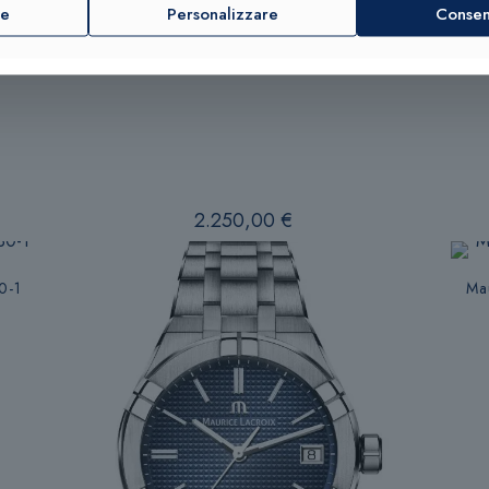
re
Personalizzare
Consent
ngton Classic Unitone DW00100774-DW00100775-DW00100776-
2.250,00
€
0-1
Ma