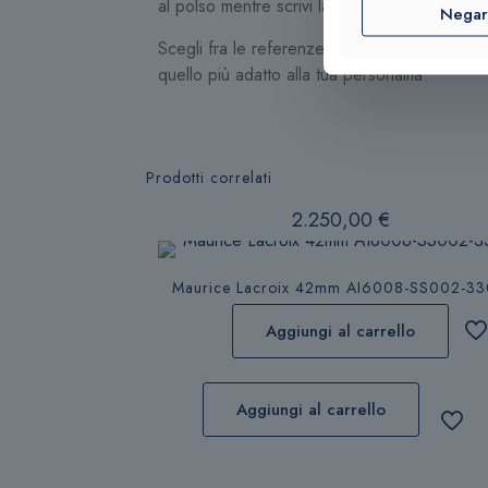
al polso mentre scrivi la tua storia.
Nega
Scegli fra le referenze Daniel Welli
quello più adatto alla tua personalità.
Prodotti correlati
2.250,00
€
Maurice Lacroix 42mm AI6008-SS002-33
Aggiungi al carrello
Aggiungi al carrello