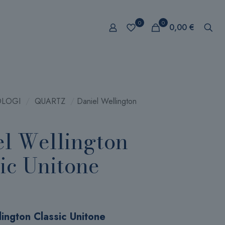
0
0
0,00 €
LOGI
/
QUARTZ
/
Daniel Wellington
el Wellington
ic Unitone
lington Classic Unitone