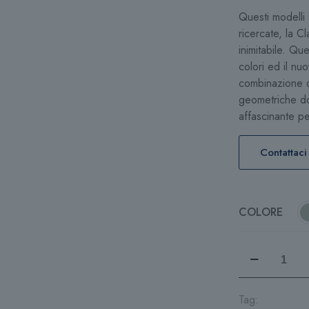
Questi modelli 
ricercate, la C
inimitabile. Qu
colori ed il nu
combinazione di
geometriche do
affascinante p
Contattaci
COLORE
Daniel
Wellington
Classic
Unitone
Tag: