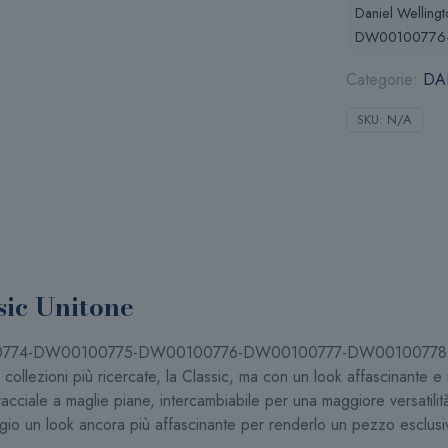
quantità
Daniel Wellin
DW00100776
Categorie:
DA
SKU:
N/A
sic Unitone
W00100774-DW00100775-DW00100776-DW00100777-DW0010077
collezioni più ricercate, la Classic, ma con un look affascinante e
bracciale a maglie piane, intercambiabile per una maggiore versatili
ogio un look ancora più affascinante per renderlo un pezzo esclusi