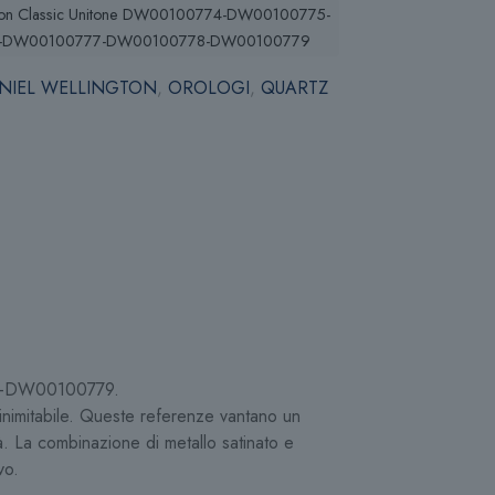
gton Classic Unitone DW00100774-DW00100775-
-DW00100777-DW00100778-DW00100779
NIEL WELLINGTON
,
OROLOGI
,
QUARTZ
8-DW00100779.
 inimitabile. Queste referenze vantano un
tà. La combinazione di metallo satinato e
vo.