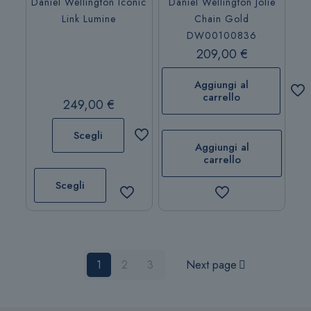
Daniel Wellington Iconic
Daniel Wellington Jolie
opzioni
opzioni
Link Lumine
Chain Gold
possono
possono
DW00100836
essere
essere
209,00
€
scelte
scelte
nella
nella
Aggiungi al
pagina
pagina
carrello
249,00
€
del
del
prodotto
prodotto
Scegli
Aggiungi al
carrello
Questo
prodotto
Scegli
ha
più
varianti.
Le
1
opzioni
2
3
Next page
possono
essere