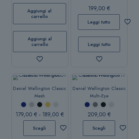
199,00
€
Aggiungi al
carrello
Leggi tutto
Aggiungi al
carrello
Leggi tutto
Daniel Wellington Classic
Daniel Wellington Classic
Mesh
Multi-Eye
Fascia
179,00
€
-
189,00
€
209,00
€
di
Scegli
Scegli
prezzo:
da