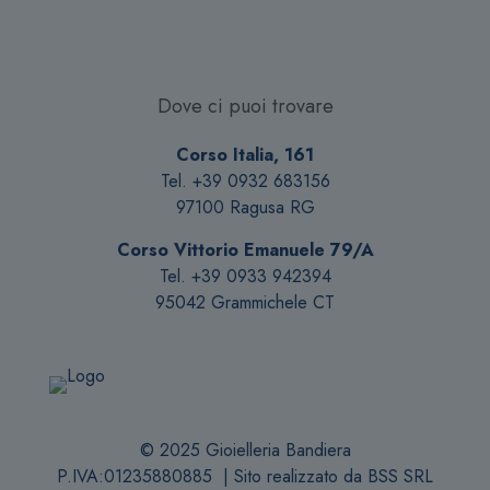
scelte
nella
pagina
del
Dove ci puoi trovare
prodotto
Corso Italia, 161
Tel. +39 0932 683156
97100 Ragusa RG
Corso Vittorio Emanuele 79/A
Tel. +39 0933 942394
95042 Grammichele CT
© 2025 Gioielleria Bandiera
P.IVA:01235880885 | Sito realizzato da
BSS SRL