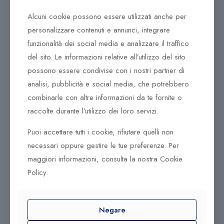
opzioni
opzioni
St Maves
Unitone
possono
possono
Alcuni cookie possono essere utilizzati anche per
essere
essere
personalizzare contenuti e annunci, integrare
scelte
scelte
169,00
€
199,00
€
funzionalità dei social media e analizzare il traffico
nella
nella
del sito. Le informazioni relative all’utilizzo del sito
Scegli
Scegli
pagina
pagina
possono essere condivise con i nostri partner di
del
del
analisi, pubblicità e social media, che potrebbero
Questo
Questo
prodotto
prodotto
prodotto
prodotto
combinarle con altre informazioni da te fornite o
Scegli
Scegli
ha
ha
raccolte durante l’utilizzo dei loro servizi.
più
più
Puoi accettare tutti i cookie, rifiutare quelli non
varianti.
varianti.
Sold out
Le
Le
necessari oppure gestire le tue preferenze. Per
Daniel Wellington
Daniel Wellington
opzioni
opzioni
maggiori informazioni, consulta la nostra Cookie
Crystalline Bezel
Emerald DW00100480
possono
possono
Policy.
DW00100823
essere
essere
269,00
€
scelte
scelte
nella
nella
179,00
€
Negare
Aggiungi al
pagina
pagina
carrello