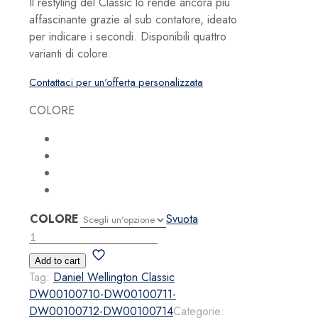
Il restyling del Classic lo rende ancora più
affascinante grazie al sub contatore, ideato
per indicare i secondi. Disponibili quattro
varianti di colore.
Contattaci per un'offerta personalizzata
COLORE
COLORE
Svuota
Daniel
Wellington
Add to cart
Classic
Tag:
Daniel Wellington Classic
Multi-
DW00100710-DW00100711-
Eye
DW00100712-DW00100714
Categorie: