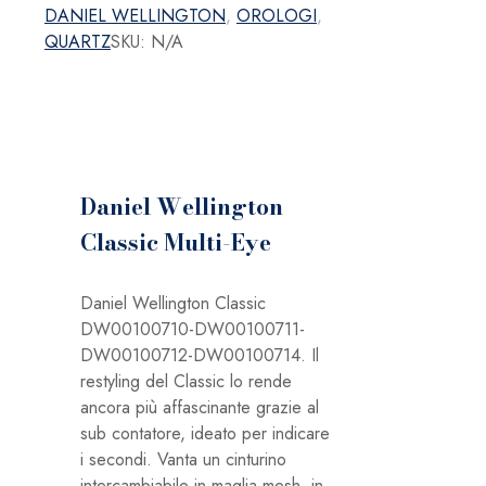
quantità
DANIEL WELLINGTON
,
OROLOGI
,
QUARTZ
SKU:
N/A
Daniel Wellington
Classic Multi-Eye
Daniel Wellington Classic
DW00100710-DW00100711-
DW00100712-DW00100714. Il
restyling del Classic lo rende
ancora più affascinante grazie al
sub contatore, ideato per indicare
i secondi. Vanta un cinturino
intercambiabile in maglia mesh, in