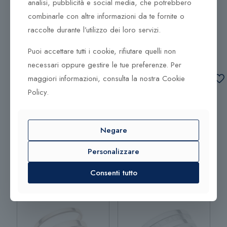
analisi, pubblicità e social media, che potrebbero
del
combinarle con altre informazioni da te fornite o
prodotto
Anello Daniel Wellington
Anello Daniel Wellington
raccolte durante l’utilizzo dei loro servizi.
DW00400042
DW00400091
Puoi accettare tutti i cookie, rifiutare quelli non
49,00
€
necessari oppure gestire le tue preferenze. Per
49,00
€
Aggiungi al
maggiori informazioni, consulta la nostra Cookie
carrello
Policy.
Leggi tutto
Aggiungi al
Leggi tutto
carrello
Negare
Personalizzare
Consenti tutto