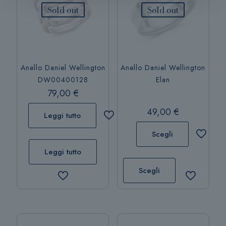
Sold out
Sold out
Anello Daniel Wellington
Anello Daniel Wellington
DW00400128
Elan
79,00
€
49,00
€
Leggi tutto
Scegli
Leggi tutto
Questo
prodotto
Scegli
ha
più
varianti.
Le