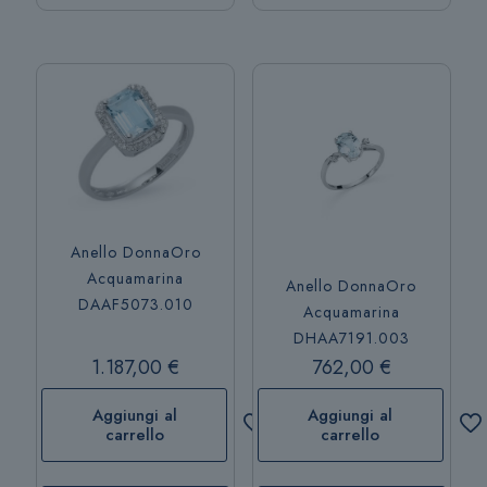
più
varianti.
Le
opzioni
possono
essere
scelte
nella
pagina
del
Anello DonnaOro
prodotto
Acquamarina
Anello DonnaOro
DAAF5073.010
Acquamarina
DHAA7191.003
1.187,00
€
762,00
€
Aggiungi al
Aggiungi al
carrello
carrello