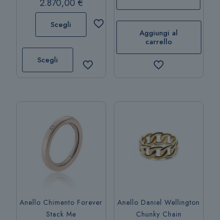
2.870,00
€
Scegli
Aggiungi al
carrello
Questo
prodotto
Scegli
ha
più
varianti.
Le
opzioni
possono
essere
scelte
nella
pagina
del
prodotto
Anello Chimento Forever
Anello Daniel Wellington
Stack Me
Chunky Chain