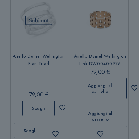
opzioni
possono
essere
Sold out
scelte
nella
pagina
del
prodotto
Anello Daniel Wellington
Anello Daniel Wellington
Elan Triad
Link DW00400976
79,00
€
Aggiungi al
carrello
79,00
€
Scegli
Aggiungi al
carrello
Questo
prodotto
Scegli
ha