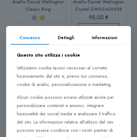
Anello Daniel Wellington
Anello Daniel Wellington
Classic Ring
Crystal DW00400598
95,00
€
45,00
€
Leggi tutto
Consenso
Dettagli
Informazioni
Scegli
Leggi tutto
Questo sito utilizza i cookie
Questo
prodotto
Scegli
Utilizziamo cookie tecnici necessari al corretto
ha
funzionamento del sito e, previo tuo consenso,
più
cookie di analisi, personalizzazione e marketing.
varianti.
Le
Alcuni cookie possono essere utilizzati anche per
opzioni
personalizzare contenuti e annunci, integrare
possono
funzionalità dei social media e analizzare il traffico
essere
Sold out
scelte
del sito. Le informazioni relative all’utilizzo del sito
nella
possono essere condivise con i nostri partner di
pagina