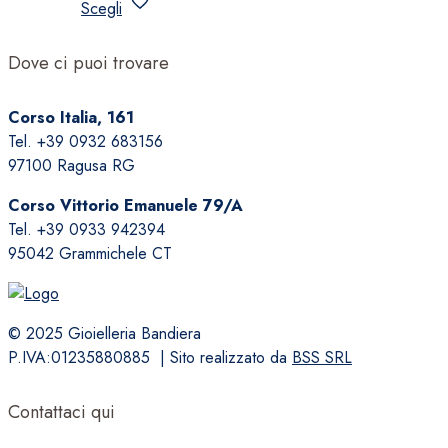
Scegli
prodotto
ha
Dove ci puoi trovare
più
varianti.
Corso Italia, 161
Le
Tel. +39 0932 683156
opzioni
97100 Ragusa RG
possono
essere
Corso Vittorio Emanuele 79/A
scelte
Tel. +39 0933 942394
nella
95042 Grammichele CT
pagina
del
prodotto
© 2025 Gioielleria Bandiera
P.IVA:01235880885 | Sito realizzato da
BSS SRL
Contattaci qui