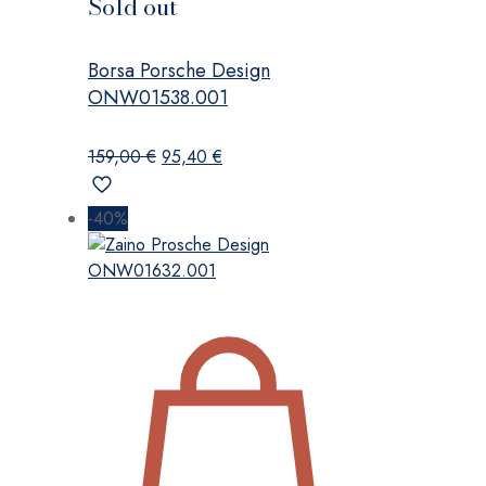
Sold out
Borsa Porsche Design
ONW01538.001
Il
Il
159,00
€
95,40
€
prezzo
prezzo
originale
attuale
-40%
era:
è:
159,00 €.
95,40 €.