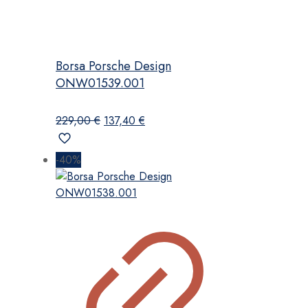
Borsa Porsche Design
ONW01539.001
Il
Il
229,00
€
137,40
€
prezzo
prezzo
originale
attuale
-40%
era:
è:
229,00 €.
137,40 €.