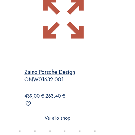
Zaino Porsche Design
ONW01632.001
Il
Il
439,00
€
263,40
€
prezzo
prezzo
originale
attuale
era:
è:
Vai allo shop
439,00 €.
263,40 €.