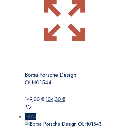
Borsa Porsche Design
OLH01544
Il
Il
149,00
€
104,30
€
prezzo
prezzo
originale
attuale
-30%
era:
è:
149,00 €.
104,30 €.