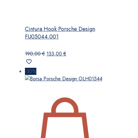
Cintura Hook Porsche Design
FU05044.001
Il
Il
190,00
€
133,00
€
prezzo
prezzo
originale
attuale
-30%
era:
è:
190,00 €.
133,00 €.