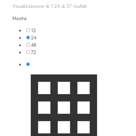
Visualizzazione di 1-24 di 37 risultati
Mostra:
12
24
48
72