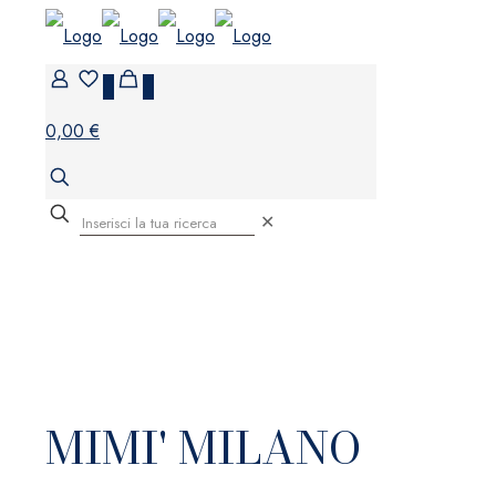
0
0
0,00 €
✕
MIMI' MILANO