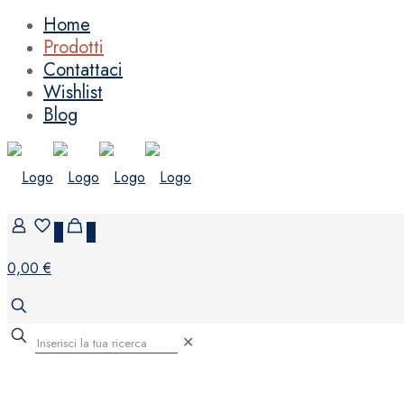
Home
Prodotti
Contattaci
Wishlist
Blog
0
0
0,00 €
✕