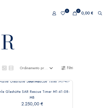
0
0
0,00 €
ER
Filtri
hle Glashütte SAR Rescue Timer M1-41-08-
MB
2.250,00
€