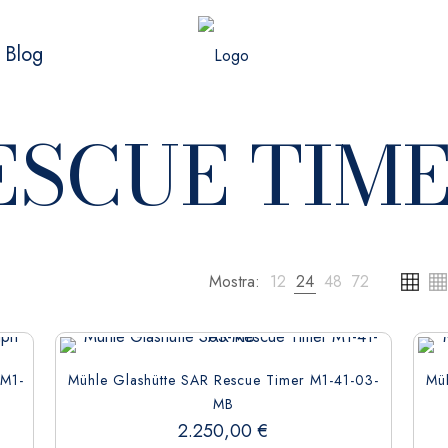
Blog
RESCUE TIM
Mostra:
12
24
48
72
 M1-
Mühle Glashütte SAR Rescue Timer M1-41-03-
Mü
MB
2.250,00
€