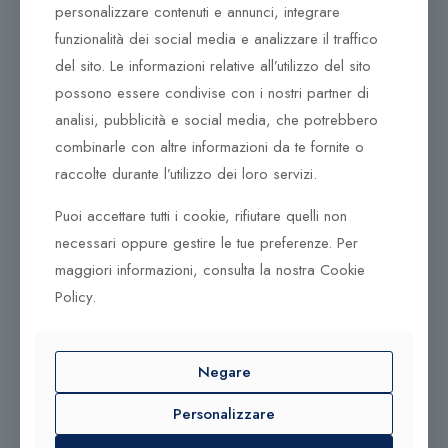
17 Novembre 2025
personalizzare contenuti e annunci, integrare
funzionalità dei social media e analizzare il traffico
del sito. Le informazioni relative all’utilizzo del sito
Marchi
possono essere condivise con i nostri partner di
Oris New York Harbor
analisi, pubblicità e social media, che potrebbero
combinarle con altre informazioni da te fornite o
Limited Edition II
raccolte durante l’utilizzo dei loro servizi.
Puoi accettare tutti i cookie, rifiutare quelli non
0
necessari oppure gestire le tue preferenze. Per
maggiori informazioni, consulta la nostra Cookie
Leggi altro
Policy.
Negare
Personalizzare