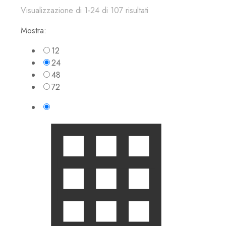
Visualizzazione di 1-24 di 107 risultati
Mostra:
12
24
48
72