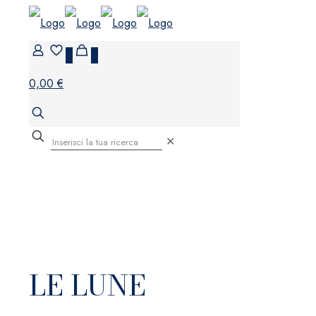
0
0
0,00 €
✕
LE LUNE