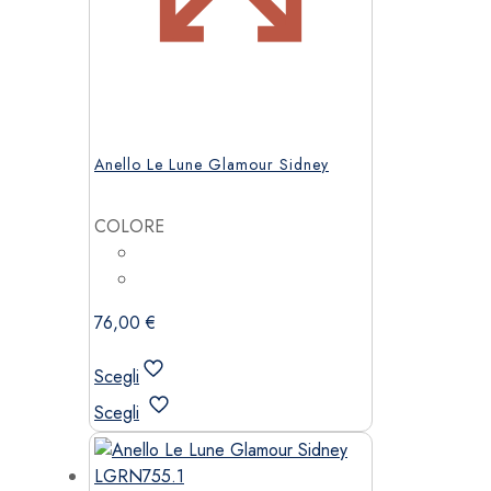
Anello Le Lune Glamour Sidney
COLORE
76,00
€
Scegli
Questo
Scegli
prodotto
ha
più