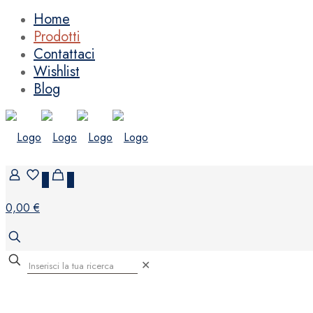
Home
Prodotti
Contattaci
Wishlist
Blog
0
0
0,00 €
✕