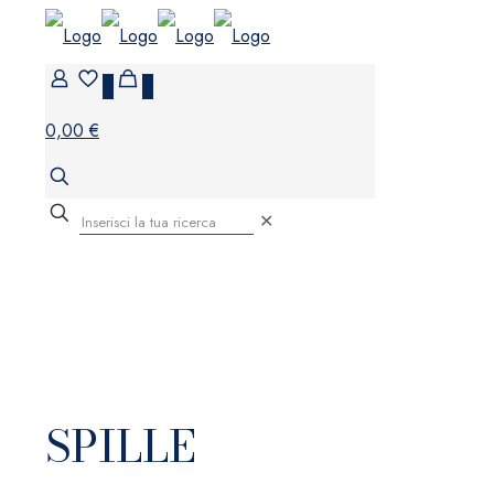
0
0
0,00 €
✕
SPILLE