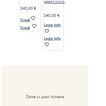
VRBRC202G
240,00
€
240,00
€
Scegli
Leggi tutto
Questo
Scegli
prodotto
ha
Leggi tutto
più
varianti.
Le
opzioni
possono
essere
scelte
nella
pagina
del
Dove ci puoi trovare
prodotto