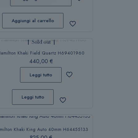
Aggiungi al carrello
Sold out
amilton Khaki Field Quartz H69401960
440,00
€
Leggi tutto
Leggi tutto
milton Khaki King Auto 40mm H64455133
825,00
€