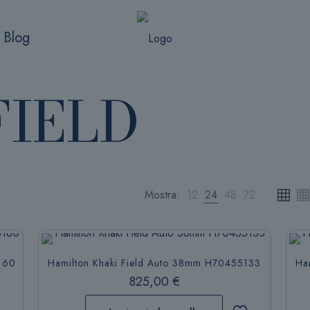
Blog
FIELD
Mostra:
12
24
48
72
160
Hamilton Khaki Field Auto 38mm H70455133
Ha
825,00
€