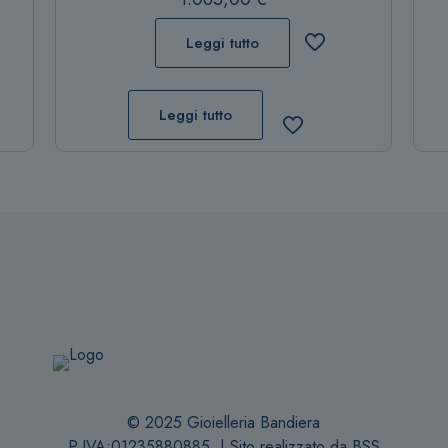
Leggi tutto
Leggi tutto
© 2025 Gioielleria Bandiera
P.IVA:01235880885 | Sito realizzato da
BSS