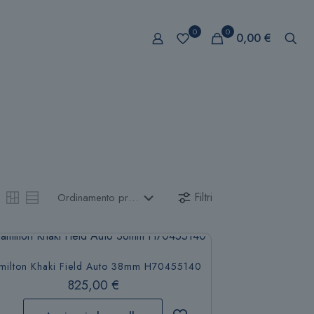
0
0
0,00 €
Filtri
milton Khaki Field Auto 38mm H70455140
825,00
€