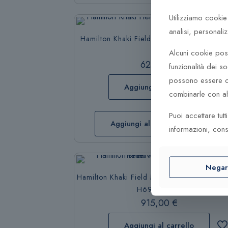
Utilizziamo cookie
analisi, personali
Hamilton Khaki Field Mechanical H69439
Alcuni cookie poss
625,00
€
funzionalità dei so
possono essere co
Aggiungi al carrello
combinarle con altr
Puoi accettare tut
Aggiungi al carrello
informazioni, cons
Nega
Hamilton Khaki Field Mechanical Power Res
H69509930
915,00
€
Aggiungi al carrello