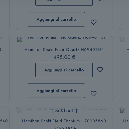
Aggiungi al carrello
0
Hamilton Khaki Field Quartz H69401131
H
495,00
€
Aggiungi al carrello
Aggiungi al carrello
Sold out
5540
Hamilton Khaki Field Titanium H70205860
Ha
1.065,00
€