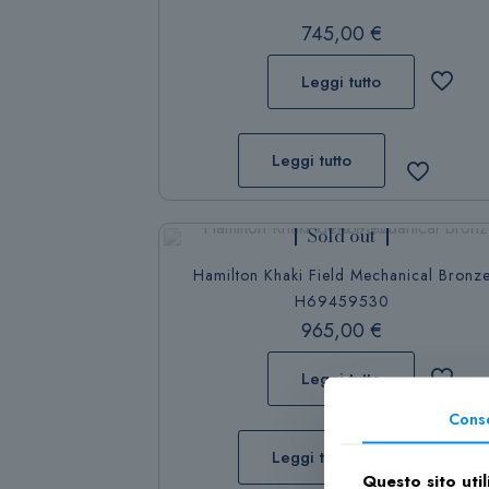
745,00
€
Leggi tutto
Leggi tutto
Sold out
Hamilton Khaki Field Mechanical Bronz
H69459530
965,00
€
Leggi tutto
Cons
Leggi tutto
Questo sito util