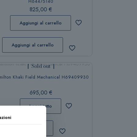
H64475140
825,00
€
Aggiungi al carrello
Aggiungi al carrello
Sold out
ilton Khaki Field Mechanical H69409930
695,00
€
Leggi tutto
azioni
Leggi tutto