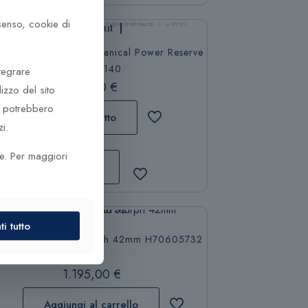
nsenso, cookie di
Sold out
ilton Khaki Field Mechanical Power Reserve
H69509140
tegrare
995,00
€
lizzo del sito
he potrebbero
Leggi tutto
i.
ze. Per maggiori
Leggi tutto
i tutto
ilton Khaki Field Murph 42mm H70605732
1.195,00
€
Aggiungi al carrello