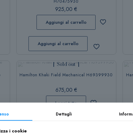
H70475930
925,00
€
Aggiungi al carrello
Aggiungi al carrello
Sold out
e
Hamilton Khaki Field Mechanical H69399930
Ham
675,00
€
Leggi tutto
enso
Dettagli
Inform
Leggi tutto
izza i cookie