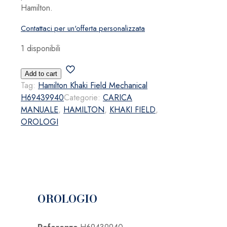
Hamilton.
Contattaci per un'offerta personalizzata
1 disponibili
Hamilton
Add to cart
Khaki
Tag:
Hamilton Khaki Field Mechanical
Field
H69439940
Categorie:
CARICA
Mechanical
MANUALE
,
HAMILTON
,
KHAKI FIELD
,
H69439940
OROLOGI
quantità
OROLOGIO