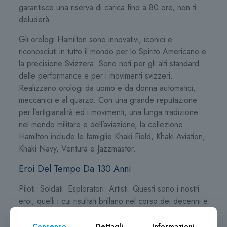
garantisce una riserva di carica fino a 80 ore, non ti
deluderà.
Gli orologi Hamilton sono innovativi, iconici e
riconosciuti in tutto il mondo per lo Spirito Americano e
la precisione Svizzera. Sono noti per gli alti standard
delle performance e per i movimenti svizzeri.
Realizzano orologi da uomo e da donna automatici,
meccanici e al quarzo. Con una grande reputazione
per l’artigianalità ed i movimenti, una lunga tradizione
nel mondo militare e dell’aviazione, la collezione
Hamilton include le famiglie Khaki Field, Khaki Aviation,
Khaki Navy, Ventura e Jazzmaster.
Eroi Del Tempo Da 130 Anni
Piloti. Soldati. Esploratori. Artisti. Questi sono i nostri
eroi, quelli i cui risultati brillano nel corso dei decenni e
dei secoli, ispirandoci a lottare, a pensare in grande,
ad andare avanti con coraggio. Per 130 anni, Hamilton
Consenso
Dettagli
Informazioni