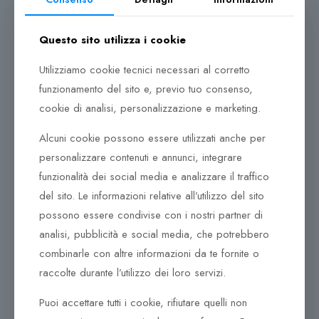
Watch ha sostenuto gli sforzi di questi eroi, fornendo
loro segnatempo senza precedenti per precisione,
Questo sito utilizza i cookie
design e tecnologia.
Utilizziamo cookie tecnici necessari al corretto
Fin dall’inizio a Lancaster, in Pennsylvania, nel 1892,
funzionamento del sito e, previo tuo consenso,
Hamilton si è fidato per la professionalità e il savoir
cookie di analisi, personalizzazione e marketing.
faire dei suoi orologiai e per l’accuratezza dei suoi
prodotti, in effetti l’industria ferroviaria americana si è
Alcuni cookie possono essere utilizzati anche per
affidata quasi esclusivamente a loro tra la fine del XIX
personalizzare contenuti e annunci, integrare
e l’inizio del XX secolo .
funzionalità dei social media e analizzare il traffico
Quando, durante la prima guerra mondiale, i soldati
del sito. Le informazioni relative all’utilizzo del sito
hanno richiesto un nuovo tipo di orologio per
possono essere condivise con i nostri partner di
cronometrare i movimenti delle truppe, sono stati
analisi, pubblicità e social media, che potrebbero
adattati gli orologi da tasca per l’uso al polso, il primo
combinarle con altre informazioni da te fornite o
passo di una lunga collaborazione con l’esercito
raccolte durante l’utilizzo dei loro servizi.
americano. Questo rapporto è continuato durante la
seconda guerra mondiale, quando Hamilton ha
Puoi accettare tutti i cookie, rifiutare quelli non
interrotto tutta la produzione di consumo e, tra il 1942