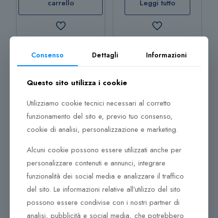
carrello
Leggi tutto
Consenso
Dettagli
Informazioni
Questo sito utilizza i cookie
Hamilton Khaki Aviation
X-Wind Chrono
Utilizziamo cookie tecnici necessari al corretto
H77616533
funzionamento del sito e, previo tuo consenso,
1.945,00
€
cookie di analisi, personalizzazione e marketing.
Aggiungi al
Alcuni cookie possono essere utilizzati anche per
carrello
personalizzare contenuti e annunci, integrare
funzionalità dei social media e analizzare il traffico
Aggiungi al
del sito. Le informazioni relative all’utilizzo del sito
carrello
possono essere condivise con i nostri partner di
analisi, pubblicità e social media, che potrebbero