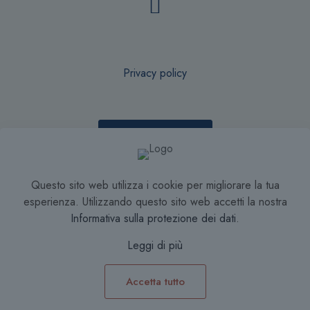
Privacy policy
Recesso online
Questo sito web utilizza i cookie per migliorare la tua
Condizioni di Vendita
esperienza. Utilizzando questo sito web accetti la nostra
Informativa sulla protezione dei dati
.
Leggi di più
Accetta tutto
0
0