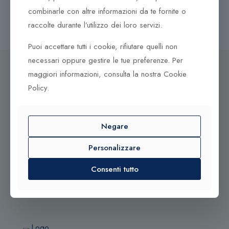
combinarle con altre informazioni da te fornite o
raccolte durante l’utilizzo dei loro servizi.
Puoi accettare tutti i cookie, rifiutare quelli non
necessari oppure gestire le tue preferenze. Per
maggiori informazioni, consulta la nostra Cookie
Policy.
Dove ci puoi trovare
Corso Italia, 161
Negare
Tel. +39 0932 683156
Personalizzare
97100 Ragusa RG
Corso Vittorio Emanuele 79/A
Consenti tutto
Tel. +39 0933 942394
95042 Grammichele CT