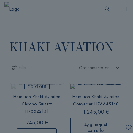
KHAKI AVIATION
Filtri
Sold out
Hamilton Khaki Aviation
Hamilton Khaki Aviation
Chrono Quartz
Converter H76645140
H76522131
1.245,00
€
745,00
€
Aggiungi al
carrello