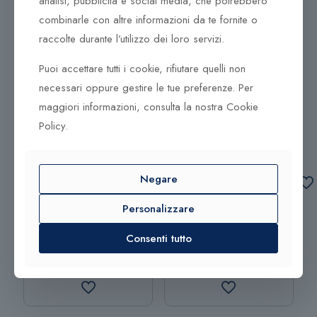
analisi, pubblicità e social media, che potrebbero
combinarle con altre informazioni da te fornite o
raccolte durante l’utilizzo dei loro servizi.
Puoi accettare tutti i cookie, rifiutare quelli non
necessari oppure gestire le tue preferenze. Per
maggiori informazioni, consulta la nostra Cookie
Orecchini Piero Milano
Orecchini Piero Milano
Policy.
Cocktail R5151RB5V2
Color R8174RB2S
7.854,00
€
3.344,00
€
Aggiungi al
Aggiungi al
Negare
carrello
carrello
Personalizzare
Consenti tutto
Aggiungi al
Aggiungi al
carrello
carrello