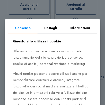
Aggiungi al
Aggiungi al
carrello
carrello
Consenso
Dettagli
Informazioni
Questo sito utilizza i cookie
Orecchini Diamanti e
Orecchini Diamanti e
Utilizziamo cookie tecnici necessari al corretto
Smeraldi Piero Milano
Zaffiri Piero Milano
funzionamento del sito e, previo tuo consenso,
R8607RB2S
M4107RB2Z
cookie di analisi, personalizzazione e marketing.
2.970,00
€
3.322,00
€
Alcuni cookie possono essere utilizzati anche per
Aggiungi al
Aggiungi al
personalizzare contenuti e annunci, integrare
carrello
carrello
funzionalità dei social media e analizzare il traffico
del sito. Le informazioni relative all’utilizzo del sito
Aggiungi al
Aggiungi al
possono essere condivise con i nostri partner di
carrello
carrello