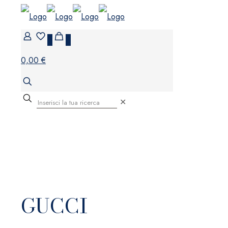
0
0
0,00 €
✕
GUCCI