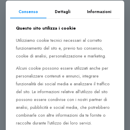
Le iniziali di Guccio Gucci – una o due G – vengono
Consenso
Dettagli
Informazioni
usate per la prima volta negli anni 60 come chiusura
per una borsa. L’intramontabile logo GG, rielaborato e
Questo sito utilizza i cookie
utilizzato in innumerevoli forme, riappare nel corso
degli anni, con le due G unite all’interno di un cerchio
Utilizziamo cookie tecnici necessari al corretto
o in versione sovrapposta, invertita o astratta. Questo
funzionamento del sito e, previo tuo consenso,
monogramma è diventato uno status symbol che
cookie di analisi, personalizzazione e marketing.
trascende le culture, ha acquisito una tale versatilità di
connotazioni che consente di utilizzarlo per oggetti
Alcuni cookie possono essere utilizzati anche per
eleganti e, nel giusto contesto, anche in tono
personalizzare contenuti e annunci, integrare
scherzoso.
funzionalità dei social media e analizzare il traffico
del sito. Le informazioni relative all’utilizzo del sito
Prodotti correlati
possono essere condivise con i nostri partner di
analisi, pubblicità e social media, che potrebbero
390,00
€
295,00
€
combinarle con altre informazioni da te fornite o
raccolte durante l’utilizzo dei loro servizi.
Collana Tsars Collection
Anello Tsars Collection