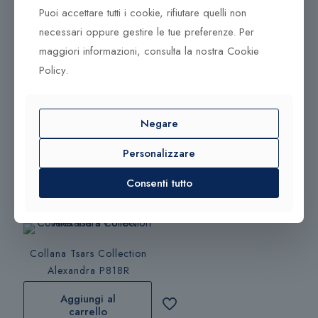
Puoi accettare tutti i cookie, rifiutare quelli non
Alexandra P816R
9Nine
necessari oppure gestire le tue preferenze. Per
Aggiungi al
maggiori informazioni, consulta la nostra Cookie
carrello
Scegli
Policy.
Questo
Aggiungi al
prodotto
Scegli
carrello
Negare
ha
più
Personalizzare
varianti.
Le
Consenti tutto
opzioni
360,00
€
possono
essere
scelte
Collana Tsars Collection
nella
Alexandra P818R
pagina
Aggiungi al
del
carrello
prodotto