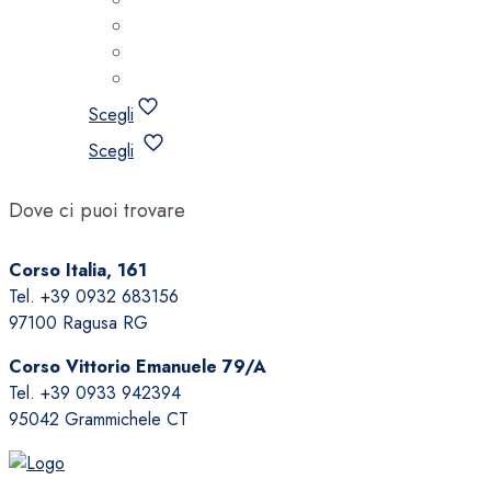
Scegli
Questo
Scegli
prodotto
ha
Dove ci puoi trovare
più
varianti.
Corso Italia, 161
Le
Tel. +39 0932 683156
opzioni
97100 Ragusa RG
possono
essere
Corso Vittorio Emanuele 79/A
scelte
Tel. +39 0933 942394
nella
95042 Grammichele CT
pagina
del
prodotto