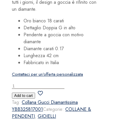
tutti i giorni, il design a goccia è rifinito con
un diamante.
Oro bianco 18 carati
Dettaglio Doppia G in alto
Pendente a goccia con motivo
diamante
Diamante carati 0.17
Lunghezza 42 cm
Fabbricato in Italia
Contattaci per un'offerta personalizzata
Collana
Gucci
Add to cart
Diamantissima
Tag:
Collana Gucci Diamantissima
YBB325817001
YBB325817001
Categorie:
COLLANE &
quantità
PENDENTI
,
GIOIELLI