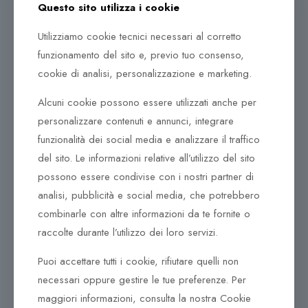
Questo sito utilizza i cookie
cassa
Utilizziamo cookie tecnici necessari al corretto
Per pulire i bracciali in metallo, PVD e ceramica, i
funzionamento del sito e, previo tuo consenso,
cinturini in gomma, acetato e le casse
impermeabili, usare acqua con sapone e una
cookie di analisi, personalizzazione e marketing.
spazzola morbida. Risciacquare con acqua pulita
Alcuni cookie possono essere utilizzati anche per
per eliminare i residui del lavaggio. Non usare mai
personalizzare contenuti e annunci, integrare
agenti detergenti. Pulire con un panno morbido
funzionalità dei social media e analizzare il traffico
Dopo ogni utilizzo in ambiente salino o clorato
del sito. Le informazioni relative all’utilizzo del sito
(acqua del mare o della piscina), risciacquare
possono essere condivise con i nostri partner di
sempre l’orologio con acqua tiepida.
analisi, pubblicità e social media, che potrebbero
Si consiglia di sostituire le batterie scariche o
combinarle con altre informazioni da te fornite o
esaurite, poiché potrebbero rilasciare delle
raccolte durante l’utilizzo dei loro servizi.
perdite e danneggiare il movimento e le
componenti interne dell’orologio
Puoi accettare tutti i cookie, rifiutare quelli non
Cura dei cinturini in pelle, pelle esotica e tessuto:
necessari oppure gestire le tue preferenze. Per
Trattandosi di materiali naturali, assicurarsi di
maggiori informazioni, consulta la nostra Cookie
proteggere il cinturino da esposizioni prolungate a