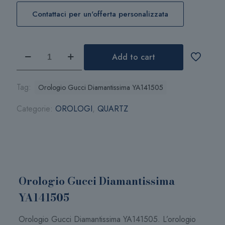
Contattaci per un'offerta personalizzata
Orologio
Add to cart
Gucci
Diamantissima
YA141505
Tag:
Orologio Gucci Diamantissima YA141505
quantità
Categorie:
OROLOGI
,
QUARTZ
Orologio Gucci Diamantissima
YA141505
Orologio Gucci Diamantissima YA141505. L’orologio