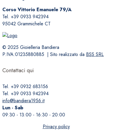
essere
Corso Vittorio Emanuele 79/A
scelte
Tel. +39 0933 942394
nella
95042 Grammichele CT
pagina
del
prodotto
© 2025 Gioielleria Bandiera
P.IVA:01235880885 | Sito realizzato da
BSS SRL
Contattaci qui
Tel. +39 0932 683156
Tel. +39 0933 942394
info@bandiera1956.it
Lun - Sab
09:30 - 13:00 - 16:30 - 20:00
Privacy policy