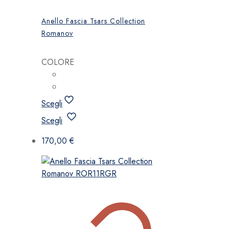
Anello Fascia Tsars Collection
Romanov
COLORE
Scegli
Questo
Scegli
prodotto
ha
170,00
€
più
varianti.
Le
opzioni
possono
essere
scelte