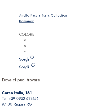
Anello Fascia Tsars Collection
Romanov
COLORE
Scegli
Questo
Scegli
prodotto
ha
Dove ci puoi trovare
più
varianti.
Corso Italia, 161
Le
Tel. +39 0932 683156
opzioni
97100 Ragusa RG
possono