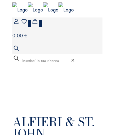
0
0
0,00 €
✕
ALFIERI & ST.
JOHN