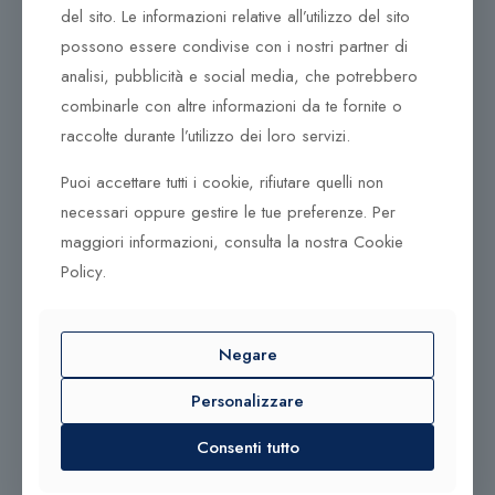
del sito. Le informazioni relative all’utilizzo del sito
Italy è da sempre sinonimo di perfezione assoluta e
possono essere condivise con i nostri partner di
cura maniacale del dettaglio.
analisi, pubblicità e social media, che potrebbero
Audace, anticonformista, ambiziosa… ogni donna è
combinarle con altre informazioni da te fornite o
unica, ogni donna merita la sua collezione Alfieri &
raccolte durante l’utilizzo dei loro servizi.
St.John.
Puoi accettare tutti i cookie, rifiutare quelli non
necessari oppure gestire le tue preferenze. Per
maggiori informazioni, consulta la nostra Cookie
Policy.
Negare
Personalizzare
Prodotti correlati
Consenti tutto
190,00
€
250,00
€