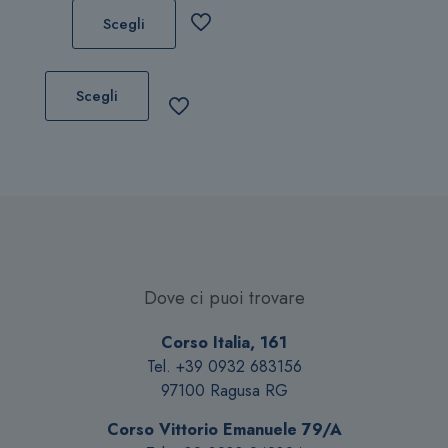
pagina
pagina
Scegli
del
del
prodotto
prodotto
Questo
prodotto
Scegli
ha
più
varianti.
Le
opzioni
possono
essere
scelte
Dove ci puoi trovare
nella
pagina
Corso Italia, 161
del
Tel. +39 0932 683156
prodotto
97100 Ragusa RG
Corso Vittorio Emanuele 79/A