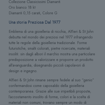
Collezione Classicissimi Diamanti
Oro bianco 18 kt
Diamanti 0,15 carati, Colore G
Una storia Preziosa Dal 1977
Emblema di una gioielleria di nicchia, Alﬁeri & St.John
debutta nel mondo dei preziosi nel 1977 infrangendo
tutte le regole della gioielleria tradizionale. Forme
futuristiche, smalti colorati, pietre ricercate, materiali
insoliti: sin dagli albori il marchio mostra una particolare
predisposizione a valorizzare e proporre un prodotto
all’avanguardia, disegnando piccoli capolavori di
design e ingegno.
Alﬁeri & St.John rimane sempre fedele al suo “genio”
confermandosi come caposaldo della gioielleria
contemporanea. Grazie alle sue irripetibili proposte,
l’accostamento insolito di forme, colori e la scelta di
materiali non comuni, trovano sempre un modo di