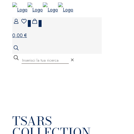
0
0
0,00 €
✕
TSARS
COLLECTION