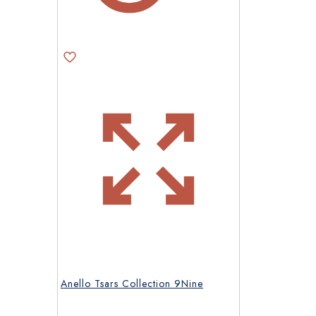
del
prodotto
Anello Tsars Collection 9Nine