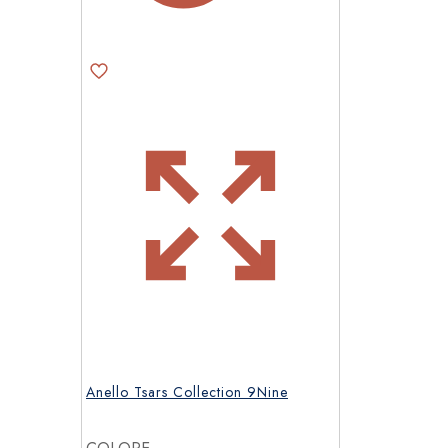
del
prodotto
Anello Tsars Collection 9Nine