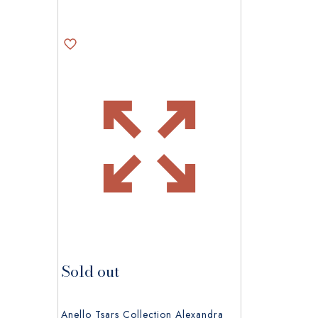
del
prodotto
Sold out
Anello Tsars Collection Alexandra