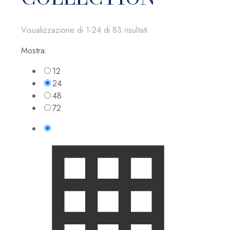
Visualizzazione di 1-24 di 83 risultati
Mostra:
12
24
48
72