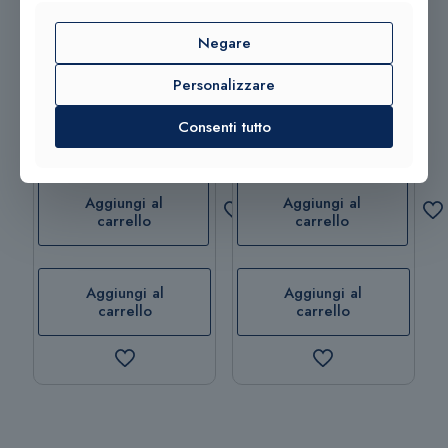
Negare
Personalizzare
Smartwatch TecnoChic
Smartwatch TecnoChic
Consenti tutto
TC-V9Pro-04
TC-V9Pro-09
144,00
€
139,00
€
Aggiungi al
Aggiungi al
carrello
carrello
Aggiungi al
Aggiungi al
carrello
carrello