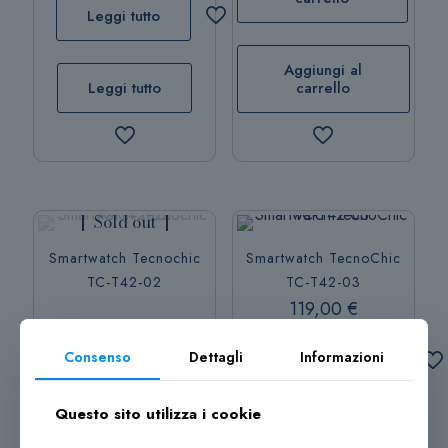
Leggi tutto
Aggiungi al
Leggi tutto
carrello
Sold out
Smartwatch Tecnochic
Smartwatch TecnoChic
TC-T42-02
TC-T42-03
119,00
€
125,00
€
Aggiungi al
Consenso
Dettagli
Informazioni
carrello
Leggi tutto
Questo sito utilizza i cookie
Aggiungi al