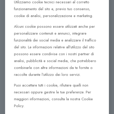
Utilizziamo cookie tecnici necessari al corretto
Leggi tutto
carrello
funzionamento del sito e, previo tuo consenso,
cookie di analisi, personalizzazione e marketing.
Alcuni cookie possono essere utilizzati anche per
personalizzare contenuti e annunci, integrare
Sold out
funzionalità dei social media e analizzare il traffico
Smartwatch TecnoChic
Smartwatch TecnoChic
del sito. Le informazioni relative all’utilizzo del sito
TC-V8Pro-03
TC-V9Pro-02
possono essere condivise con i nostri partner di
144,00
€
analisi, pubblicità e social media, che potrebbero
combinarle con altre informazioni da te fornite o
144,00
€
Aggiungi al
raccolte durante l’utilizzo dei loro servizi.
carrello
Leggi tutto
Puoi accettare tutti i cookie, rifiutare quelli non
necessari oppure gestire le tue preferenze. Per
Aggiungi al
carrello
Leggi tutto
maggiori informazioni, consulta la nostra Cookie
Policy.