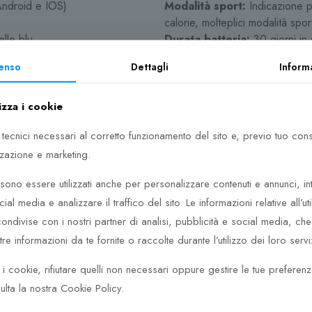
Android e IOS)
Modalità sport:
Indicazione p
calorie, molteplici modalità spor
elle blu
Durata batteria:
30 giorni in 
Altre funzioni:
Trova il telefo
enso
Dettagli
Inform
Notifiche App ed email:
Poss
delle email
izza i cookie
 tecnici necessari al corretto funzionamento del sito e, previo tuo co
 TC-V8Pro-03
zzazione e marketing.
 offre una gamma di smartwatch che soddisfa le esigenze di tutti.
ono essere utilizzati anche per personalizzare contenuti e annunci, in
eciali, un orologio per ogni personalità e stile di vita.
cial media e analizzare il traffico del sito. Le informazioni relative all’uti
ndivise con i nostri partner di analisi, pubblicità e social media, c
i assoluta qualità ad un prezzo “accessibile”, mix perfetto per un 
e informazioni da te fornite o raccolte durante l’utilizzo dei loro serviz
semplice
touch.
ile sia a iOs che ad Android, permettono di monitorare chiamate, me
ti i cookie, rifiutare quelli non necessari oppure gestire le tue preferen
e ad informazioni più tecniche e funzionali/fisiologiche. Gli smartw
ulta la nostra Cookie Policy.
eriosa, utili nelle anche ore serali/notturne per la funzione
sleep
in