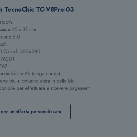
h TecnoChic TC-V8Pro-03
etooth
assa
45 x 37 mm
sione 5.0
ouch
y 1.75 inch 320×280
8762DT
P67
eria
360 mAh (lunga durata)
icone blu + cinturino extra in pelle blu
onibile per effettuare e ricevere pagamenti
 per un'offerta personalizzata