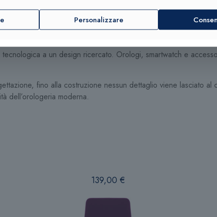
re
Personalizzare
Consent
onistiche o amatoriali, la tecnologia di
TC
è perfetta per lo spor
alorico durante le performance: dal ciclismo, alla corsa, al climbin
tecnologica a un design ricercato. Orologi, smartwatch e accessor
ogettazione, fino alla costruzione nessun dettaglio viene lasciato a
ità dell’orologeria moderna.
139,00
€