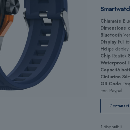
Smartwatc
Chiamate
Blu
Dimensione c
Bluetooth
Ver
Display
Full t
Hd
ips displa
Chip
Realtek 
Waterproof
I
Capacità batt
Cinturino S
il
QR Code
Disp
con Paypal
Contattaci
1 disponibili