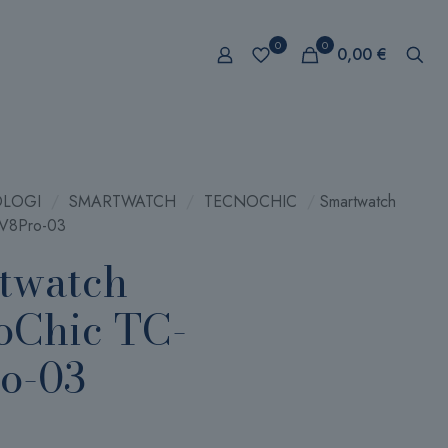
0
0
0,00
€
LOGI
/
SMARTWATCH
/
TECNOCHIC
/
Smartwatch
-V8Pro-03
twatch
oChic TC-
o-03