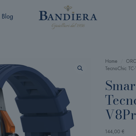
Blog
Home
/
ORO
TecnoChic TC
Smar
Tecn
V8Pr
144,00
€