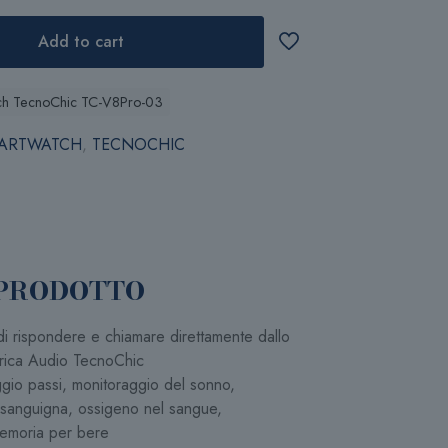
Add to cart
ch TecnoChic TC-V8Pro-03
ARTWATCH
,
TECNOCHIC
 PRODOTTO
 di rispondere e chiamare direttamente dallo
erica Audio TecnoChic
io passi, monitoraggio del sonno,
 sanguigna, ossigeno nel sangue,
emoria per bere