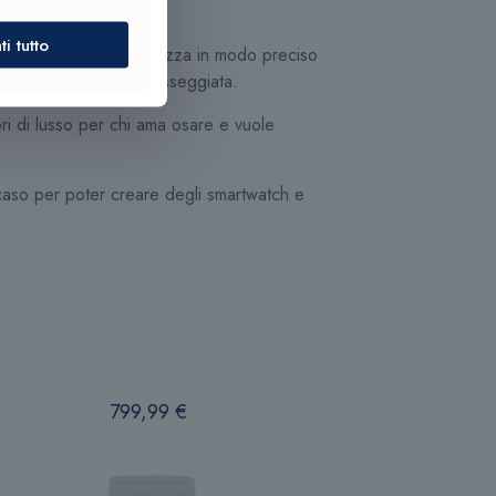
i tutto
t dal momento che analizza in modo preciso
g fino alla semplice passeggiata.
i di lusso per chi ama osare e vuole
l caso per poter creare degli smartwatch e
799,99
€