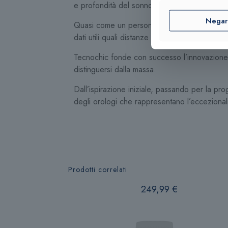
e profondità del sonno e qualità del riposo.
Nega
Quasi come un personal trainer per attività ag
dati utili quali distanze percorse e consumo c
Tecnochic fonde con successo l’innovazione 
distinguersi dalla massa.
Dall’ispirazione iniziale, passando per la pr
degli orologi che rappresentano l’eccezional
Prodotti correlati
249,99
€