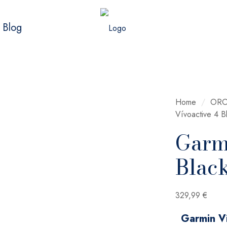
Blog
Home
/
ORO
Vívoactive 4 
Garm
Blac
329,99
€
Garmin V