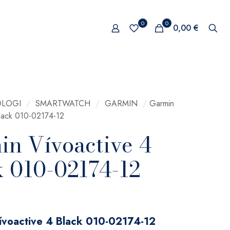
0
0
0,00 €
LOGI
/
SMARTWATCH
/
GARMIN
/
Garmin
Black 010-02174-12
in Vívoactive 4
k 010-02174-12
ívoactive 4 Black 010-02174-12