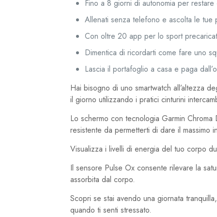
Fino a 8 giorni di autonomia per restare 
Allenati senza telefono e ascolta le tue pl
Con oltre 20 app per lo sport precaricate
Dimentica di ricordarti come fare uno squ
Lascia il portafoglio a casa e paga dall’o
Hai bisogno di uno smartwatch all’altezza deg
il giorno utilizzando i pratici cinturini intercamb
Lo schermo con tecnologia Garmin Chroma Dis
resistente da permetterti di dare il massimo in 
Visualizza i livelli di energia del tuo corpo 
Il sensore Pulse Ox consente rilevare la sat
assorbita dal corpo.
Scopri se stai avendo una giornata tranquilla, 
quando ti senti stressato.