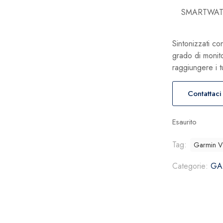
SMARTWATC
Sintonizzati co
grado di monitor
raggiungere i tu
Contattaci
Esaurito
Tag:
Garmin Ví
Categorie:
GA