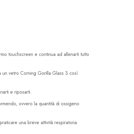
rmo touchscreen e continua ad allenarti tutto
 un vetro Corning Gorilla Glass 3 così
arti e riposarti.
dormendo, ovvero la quantità di ossigeno
raticare una breve attività respiratoria