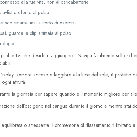
connesso alla tua vita, non al caricabatterie.
aylist preferite al polso.
 non rimarrai mai a corto di esercizi.
at, guarda la clip animata al polso.
rologio.
li obiettivi che desideri raggiungere. Naviga facilmente sullo sche
iabili.
play, sempre acceso e leggibile alla luce del sole, è protetto da
ogni attività.
durante la giornata per sapere quando è il momento migliore per allen
urazione dell’ossigeno nel sangue durante il giorno e mentre stai 
equilibrata o stressante. I promemoria di rilassamento ti invitano a p