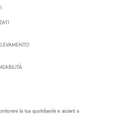
I
ZATI
RILEVAMENTO
MEABILITÀ
orare la tua quotidianità e aiutarti a