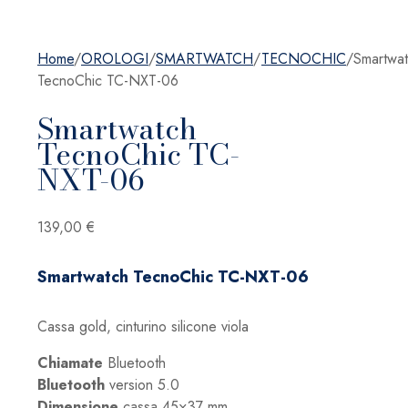
Home
/
OROLOGI
/
SMARTWATCH
/
TECNOCHIC
/
Smartwa
TecnoChic TC-NXT-06
Smartwatch
TecnoChic TC-
NXT-06
139,00
€
Smartwatch TecnoChic TC-NXT-06
Cassa gold, cinturino silicone viola
Chiamate
Bluetooth
Bluetooth
version 5.0
Dimensione
cassa 45×37 mm