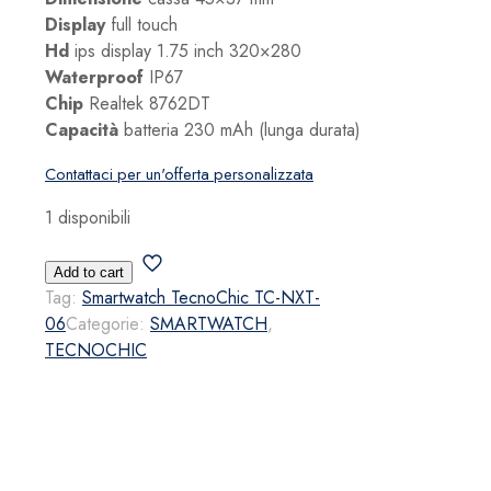
Display
full touch
Hd
ips display 1.75 inch 320×280
Waterproof
IP67
Chip
Realtek 8762DT
Capacità
batteria 230 mAh (lunga durata)
Contattaci per un'offerta personalizzata
1 disponibili
Smartwatch
Add to cart
TecnoChic
Tag:
Smartwatch TecnoChic TC-NXT-
TC-
06
Categorie:
SMARTWATCH
,
NXT-
TECNOCHIC
06
quantità