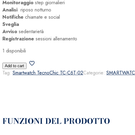
Monitoraggio
step giornalieri
Analisi
riposo notturno
Notifiche
chiamate e social
Sveglia
Avviso
sedentarietà
Registrazione
sessioni allenamento
1 disponibili
Smartwatch
Add to cart
TecnoChic
Tag:
Smartwatch TecnoChic TC-C6T-02
Categorie:
SMARTWAT
TC-
C6T-
02
quantità
FUNZIONI DEL PRODOTTO