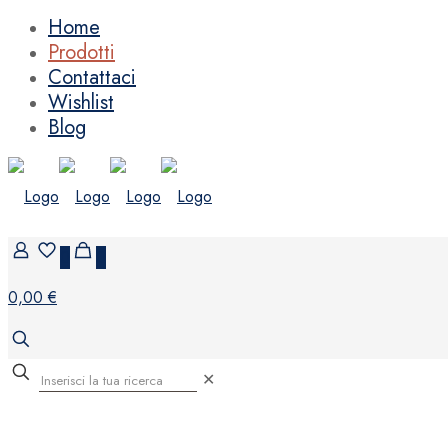
Home
Prodotti
Contattaci
Wishlist
Blog
0
0
0,00 €
✕