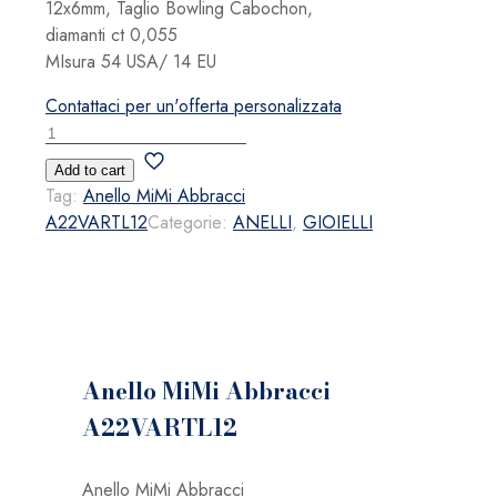
12x6mm, Taglio Bowling Cabochon,
diamanti ct 0,055
MIsura 54 USA/ 14 EU
Contattaci per un'offerta personalizzata
Anello
MiMi
Add to cart
Abbracci
Tag:
Anello MiMi Abbracci
A22VARTL12
A22VARTL12
Categorie:
ANELLI
,
GIOIELLI
quantità
Anello MiMi Abbracci
A22VARTL12
Anello MiMi Abbracci