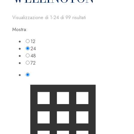
Visualizzazione di 1-24 di 99 risultati
Mostra:
12
24
48
72