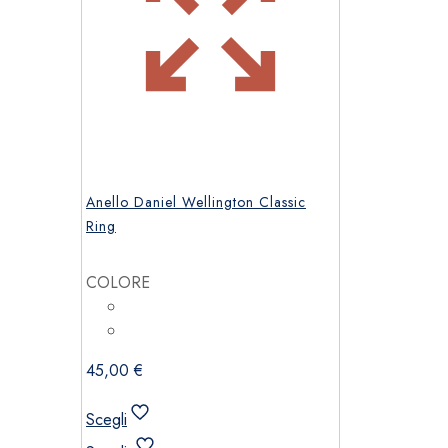
Anello Daniel Wellington Classic
Ring
COLORE
45,00
€
Scegli
Questo