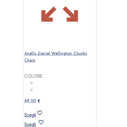
Anello Daniel Wellington Chunky
Chain
COLORE
69,00
€
Scegli
Questo
Scegli