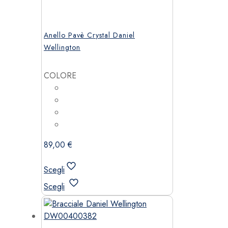
Anello Pavè Crystal Daniel
Wellington
COLORE
89,00
€
Scegli
Questo
Scegli
prodotto
ha
più