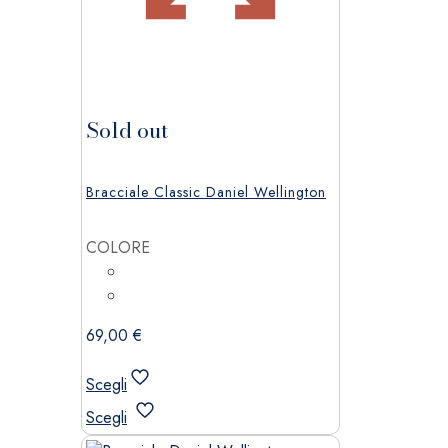
Sold out
Bracciale Classic Daniel Wellington
COLORE
69,00
€
Scegli
Questo
Scegli
prodotto