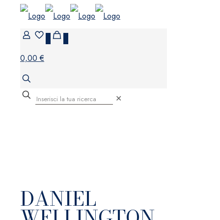
0
0
0,00 €
✕
DANIEL
WELLINGTON