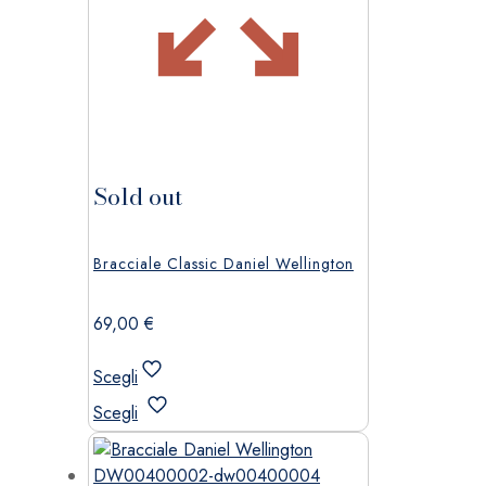
Sold out
Bracciale Classic Daniel Wellington
69,00
€
Scegli
Questo
Scegli
prodotto
ha
più