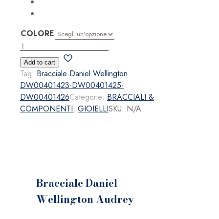
COLORE
Bracciale
Daniel
Add to cart
Wellington
Tag:
Bracciale Daniel Wellington
Audrey
DW00401423-DW00401425-
quantità
DW00401426
Categorie:
BRACCIALI &
COMPONENTI
,
GIOIELLI
SKU:
N/A
Bracciale Daniel
Wellington Audrey