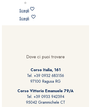
Scegli
Questo
Scegli
prodotto
ha
più
varianti.
Le
opzioni
possono
Dove ci puoi trovare
essere
scelte
Corso Italia, 161
nella
Tel. +39 0932 683156
pagina
97100 Ragusa RG
del
prodotto
Corso Vittorio Emanuele 79/A
Tel. +39 0933 942394
95042 Grammichele CT