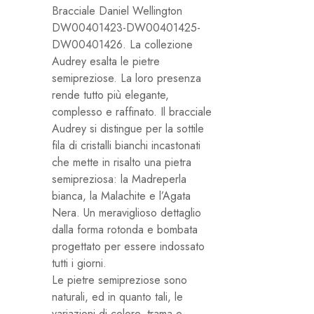
Bracciale Daniel Wellington
DW00401423-DW00401425-
DW00401426. La collezione
Audrey esalta le pietre
semipreziose. La loro presenza
rende tutto più elegante,
complesso e raffinato. Il bracciale
Audrey si distingue per la sottile
fila di cristalli bianchi incastonati
che mette in risalto una pietra
semipreziosa: la Madreperla
bianca, la Malachite e l’Agata
Nera. Un meraviglioso dettaglio
dalla forma rotonda e bombata
progettato per essere indossato
tutti i giorni.
Le pietre semipreziose sono
naturali, ed in quanto tali, le
variazioni di colore, trama e