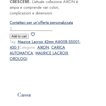
CRESCERE.
L’attuale collezione AIKON è
ampia e comprende vari colori,
complicazioni e dimensioni.
Contattaci per un'offerta personalizzata
Maurice
Lacroix
Add to cart
42mm
Tag:
Maurice Lacroix 42mm AI6008-SS001-
AI6008-
430-1
Categorie:
AIKON
,
CARICA
SS001-
AUTOMATICA
,
MAURICE LACROIX
,
430-
OROLOGI
1
quantità
Cassa