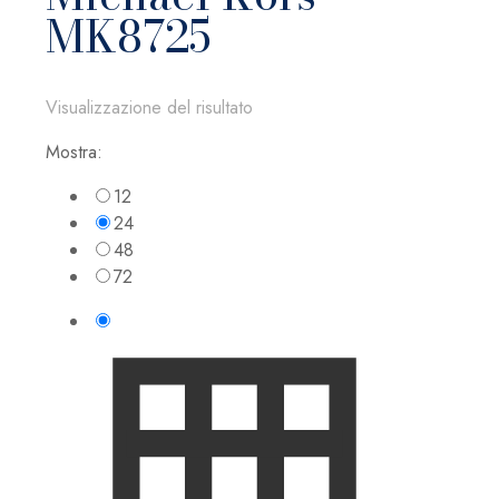
MK8725
Visualizzazione del risultato
Mostra:
12
24
48
72