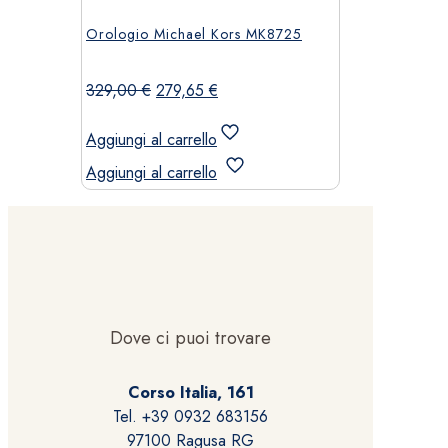
Orologio Michael Kors MK8725
Il
Il
329,00
€
279,65
€
prezzo
prezzo
originale
attuale
Aggiungi al carrello
era:
è:
Aggiungi al carrello
329,00 €.
279,65 €.
Dove ci puoi trovare
Corso Italia, 161
Tel. +39 0932 683156
97100 Ragusa RG