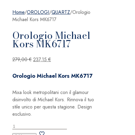
Home
/
OROLOGI
/
QUARTZ
/
Orologio
Michael Kors MK6717
Orologio Michael
Kors MK6717
Il
Il
279,00
€
237,15
€
prezzo
prezzo
originale
attuale
Orologio Michael Kors MK6717
era:
è:
279,00 €.
237,15 €.
Mixa look metropolitani con il glamour
disinvolto di Michael Kors. Rinnova il tuo
stile unico per questa stagione. Design
esclusivo.
Orologio
Michael