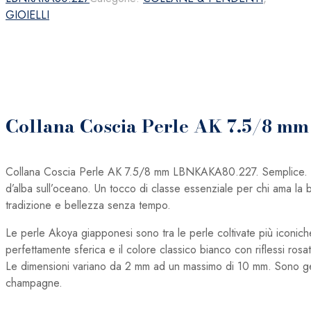
7.5/8
GIOIELLI
mm
LBNKAKA80.227
quantità
Collana Coscia Perle AK 7.5/8 
Collana Coscia Perle AK 7.5/8 mm LBNKAKA80.227. Semplice. Per
d’alba sull’oceano. Un tocco di classe essenziale per chi ama la be
tradizione e bellezza senza tempo.
Le perle Akoya giapponesi sono tra le perle coltivate più iconic
perfettamente sferica e il colore classico bianco con riflessi rosa
Le dimensioni variano da 2 mm ad un massimo di 10 mm. Sono gene
champagne.