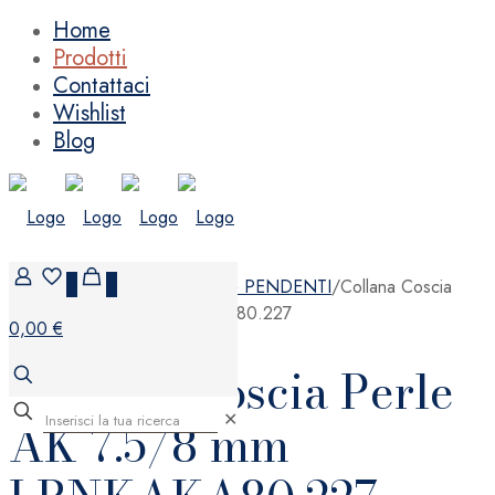
Home
Prodotti
Contattaci
Wishlist
Blog
0
0
Home
/
GIOIELLI
/
COLLANE & PENDENTI
/
Collana Coscia
Perle AK 7.5/8 mm LBNKAKA80.227
0,00 €
Collana Coscia Perle
✕
AK 7.5/8 mm