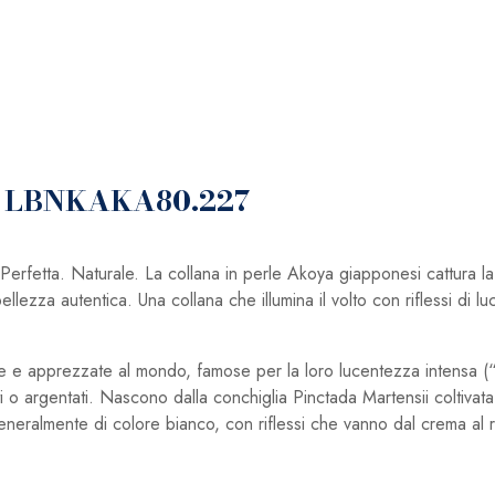
mm LBNKAKA80.227
fetta. Naturale. La collana in perle Akoya giapponesi cattura l
llezza autentica. Una collana che illumina il volto con riflessi di lu
he e apprezzate al mondo, famose per la loro lucentezza intensa (“
ti o argentati. Nascono dalla conchiglia Pinctada Martensii coltivat
ralmente di colore bianco, con riflessi che vanno dal crema al ros