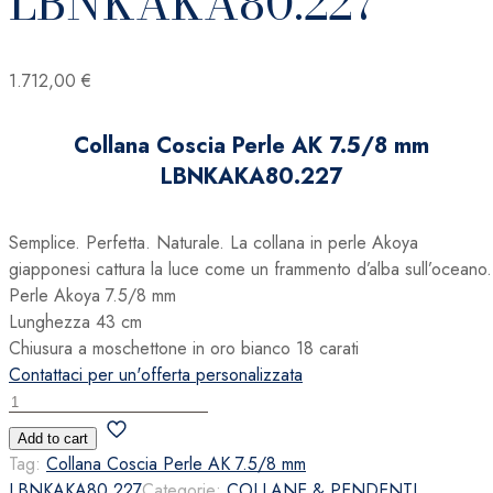
LBNKAKA80.227
1.712,00
€
Collana Coscia Perle AK 7.5/8 mm
LBNKAKA80.227
Semplice. Perfetta. Naturale. La collana in perle Akoya
giapponesi cattura la luce come un frammento d’alba sull’oceano.
Perle Akoya 7.5/8 mm
Lunghezza 43 cm
Chiusura a moschettone in oro bianco 18 carati
Contattaci per un'offerta personalizzata
Collana
Coscia
Add to cart
Perle
Tag:
Collana Coscia Perle AK 7.5/8 mm
AK
LBNKAKA80.227
Categorie:
COLLANE & PENDENTI
,