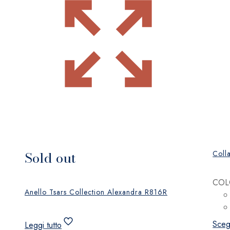
Sold out
Coll
COL
Anello Tsars Collection Alexandra R816R
Sceg
Leggi tutto