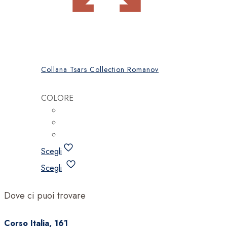
Collana Tsars Collection Romanov
COLORE
Scegli
Questo
Scegli
prodotto
ha
Dove ci puoi trovare
più
varianti.
Corso Italia, 161
Le