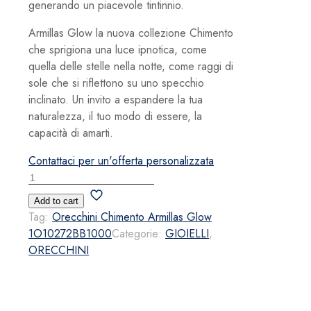
generando un piacevole tintinnio.
Armillas Glow la nuova collezione Chimento
che sprigiona una luce ipnotica, come
quella delle stelle nella notte, come raggi di
sole che si riflettono su uno specchio
inclinato. Un invito a espandere la tua
naturalezza, il tuo modo di essere, la
capacità di amarti.
Contattaci per un'offerta personalizzata
Orecchini
Chimento
Add to cart
Armillas
Tag:
Orecchini Chimento Armillas Glow
Glow
1O10272BB1000
Categorie:
GIOIELLI
,
1O10272BB1000
ORECCHINI
quantità