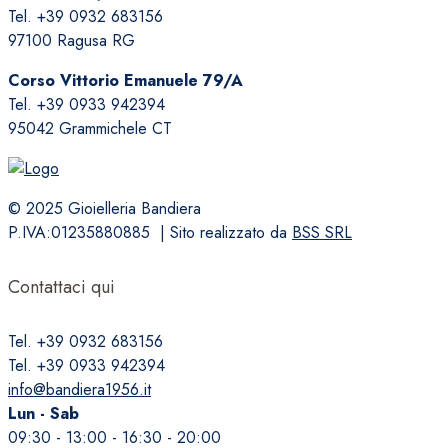
Tel. +39 0932 683156
opzioni
97100 Ragusa RG
possono
essere
Corso Vittorio Emanuele 79/A
scelte
Tel. +39 0933 942394
nella
95042 Grammichele CT
pagina
del
prodotto
© 2025 Gioielleria Bandiera
P.IVA:01235880885 | Sito realizzato da
BSS SRL
Contattaci qui
Tel. +39 0932 683156
Tel. +39 0933 942394
info@bandiera1956.it
Lun - Sab
09:30 - 13:00 - 16:30 - 20:00