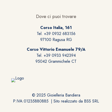
possono
essere
scelte
Dove ci puoi trovare
nella
pagina
Corso Italia, 161
del
Tel. +39 0932 683156
prodotto
97100 Ragusa RG
Corso Vittorio Emanuele 79/A
Tel. +39 0933 942394
95042 Grammichele CT
© 2025 Gioielleria Bandiera
P.IVA:01235880885 | Sito realizzato da
BSS SRL