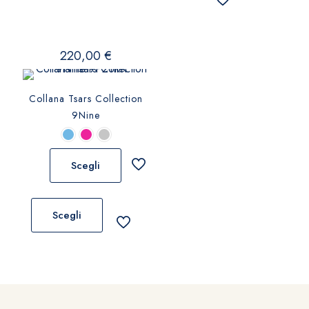
220,00
€
Collana Tsars Collection
9Nine
Scegli
Questo
prodotto
Scegli
ha
più
varianti.
Le
opzioni