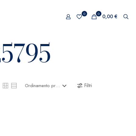
0
0
0,00 €
25795
Filtri