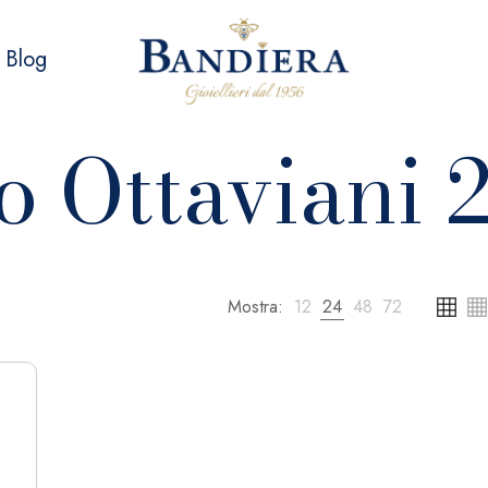
Blog
o Ottaviani 
Mostra:
12
24
48
72